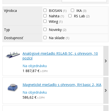
Výrobca
BIOSAN
IKA
(1)
(3)
Nahita
RS Lab
(1)
(2)
Witeg
(1)
Typ
Novinky
(2)
Dostupnosť
Na sklade
(1)
Analógové miešadlo RSLAB-5C, s ohrevom, 10
pozícií
Na objednávku
1 887,87 €
s DPH
Magnetické miešadlo s ohrevom, RH basic 2, IKA
Na objednávku
586,62 €
s DPH