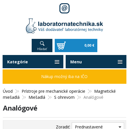
0,00 €
Hľadať
Kategórie
Menu
Nákup možný iba na IČO
Úvod
Prístroje pre mechanické operácie
Magnetické
miešadlá
Miešadlá
S ohrevom
Analógové
Analógové
Zoradiť:
Prednastavené