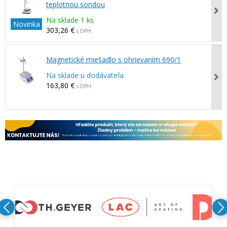
teplotnou sondou
Na sklade 1 ks
Novinka
303,26 €
s DPH
Magnetické miešadlo s ohrievaním 690/1
Na sklade u dodávateľa
163,80 €
s DPH