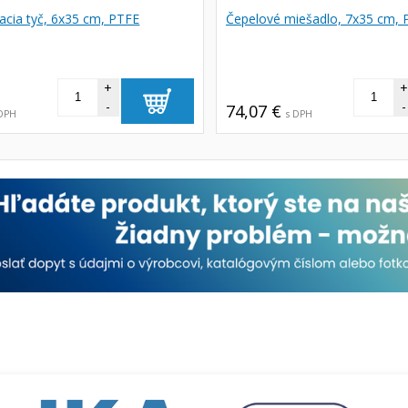
cia tyč, 6x35 cm, PTFE
Čepelové miešadlo, 7x35 cm, 
+
-
-
74,07 €
 DPH
s DPH