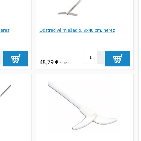
nerez
Odstredivé miešadlo, 9x40 cm, nerez
+
+
-
48,79 €
s DPH