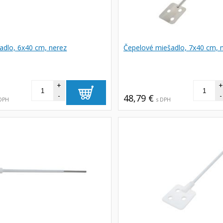
adlo, 6x40 cm, nerez
Čepelové miešadlo, 7x40 cm, 
+
-
-
48,79 €
 DPH
s DPH