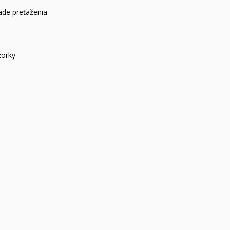
ade preťaženia
zorky