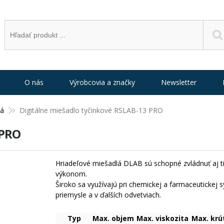
O nás
Výrobcovia a značky
Newsletter
lá
Digitálne miešadlo tyčinkové RSLAB-13 PRO
 PRO
Hriadeľové miešadlá DLAB sú schopné zvládnuť aj t
výkonom.
Široko sa využívajú pri chemickej a farmaceutickej
priemysle a v ďalších odvetviach.
Typ
Max. objem
Max. viskozita
Max. krú