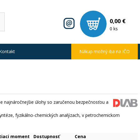
0,00 €
0 ks
Kontakt
Nákup možný iba na IČO
ie najnáročnejšie úlohy so zaručenou bezpečnosťou a
 syntéze, fyzikálno-chemických analýzach, v petrochemickom
tiaci moment
Dostupnosť
Cena