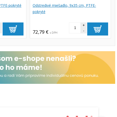
PTFE-pokryté
Odstredivé miešadlo, 9x35 cm, PTFE-
pokryté
+
+
-
72,79 €
s DPH