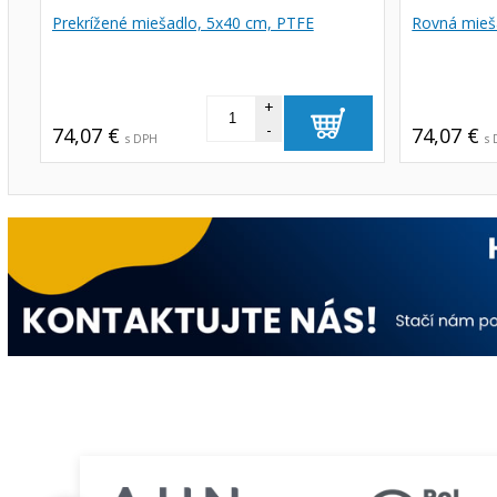
Prekrížené miešadlo, 5x40 cm, PTFE
Rovná mieša
+
-
74,07 €
74,07 €
s DPH
s