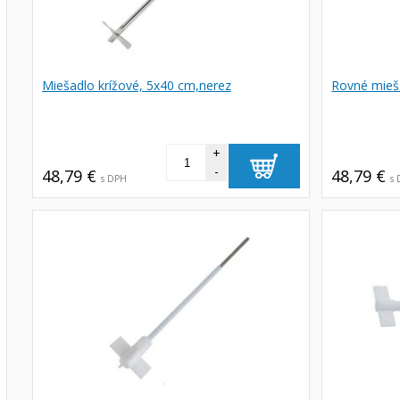
Miešadlo krížové, 5x40 cm,nerez
Rovné mieš
+
-
48,79 €
48,79 €
s DPH
s