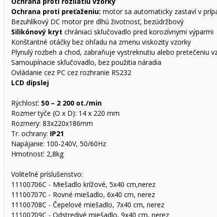
Ochrana proti rozliatiu vzorky
Ochrana proti preťaženiu:
motor sa automaticky zastaví v príp
Bezuhlíkový DC motor pre dlhú životnosť, bezúdržbový
Silikónový kryt
chrániaci skľučovadlo pred korozívnymi výparmi
Konštantné otáčky bez ohľadu na zmenu viskozity vzorky
Plynulý rozbeh a chod, zabraňuje vystreknutiu alebo pretečeniu v
Samoupínacie skľučovadlo, bez použitia náradia
Ovládanie cez PC cez rozhranie RS232
LCD dipslej
Rýchlosť:
50 – 2 200 ot./min
Rozmer tyče (O x D): 14 x 220 mm
Rozmery: 83x220x186mm
Tr. ochrany:
IP21
Napájanie: 100-240V, 50/60Hz
Hmotnosť: 2,8kg
Voliteľné príslušenstvo:
11100706C - Miešadlo krížové, 5x40 cm,nerez
11100707C - Rovné miešadlo, 6x40 cm, nerez
11100708C - Čepelové miešadlo, 7x40 cm, nerez
11100709C - Odstredivé miešadlo, 9x40 cm, nerez