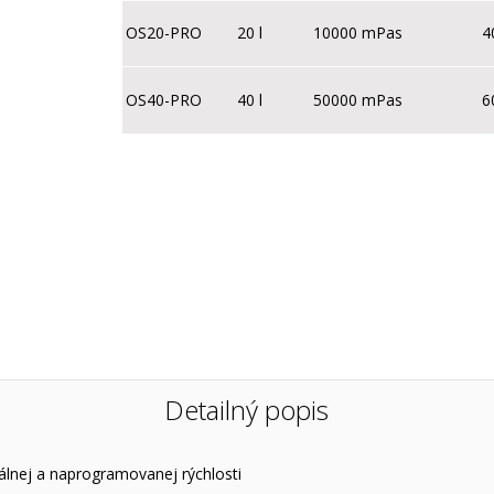
OS20-PRO
20 l
10000 mPas
4
OS40-PRO
40 l
50000 mPas
6
Detailný popis
álnej a naprogramovanej rýchlosti