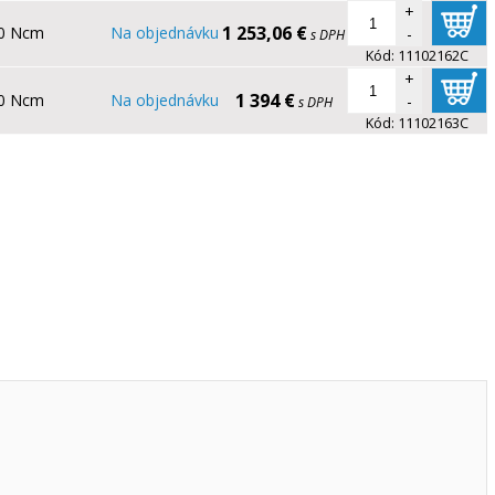
+
1 253,06 €
0 Ncm
Na objednávku
-
s DPH
Kód:
11102162C
+
1 394 €
0 Ncm
Na objednávku
-
s DPH
Kód:
11102163C