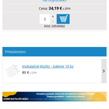
Na objednávku
34,19 €
s DPH
+
-
Kód:
20500062
Inokulačné kľučky - balenie 10 ks
80 €
s DPH