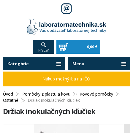
0,00 €
Hľadať
Kategórie
Menu
Nákup možný iba na IČO
Úvod
Pomôcky z plastu a kovu
Kovové pomôcky
Ostatné
Držiak inokulačných kľučiek
Držiak inokulačných kľučiek