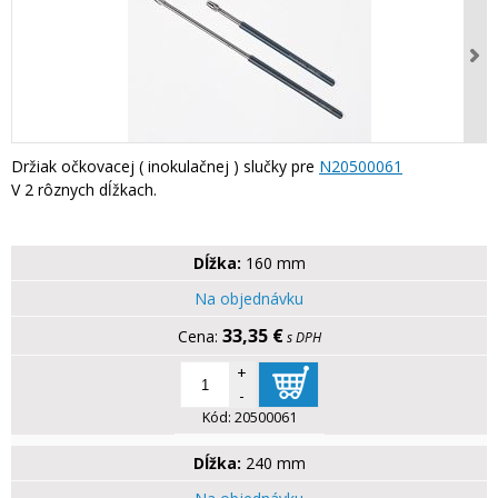
Držiak očkovacej ( inokulačnej ) slučky pre
N20500061
V 2 rôznych dĺžkach.
Dĺžka:
160 mm
Na objednávku
33,35 €
s DPH
+
-
Kód:
20500061
Dĺžka:
240 mm