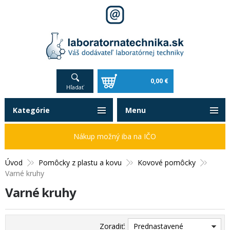
0,00 €
Hľadať
Kategórie
Menu
Nákup možný iba na IČO
Úvod
Pomôcky z plastu a kovu
Kovové pomôcky
Varné kruhy
Varné kruhy
Zoradiť:
Prednastavené