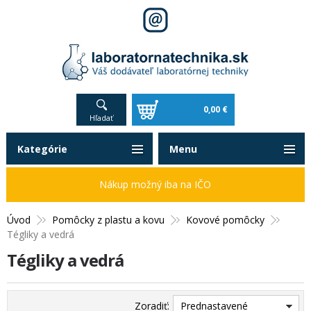
0,00 €
Hľadať
Kategórie
Menu
Nákup možný iba na IČO
Úvod
Pomôcky z plastu a kovu
Kovové pomôcky
Tégliky a vedrá
Tégliky a vedrá
Zoradiť:
Prednastavené