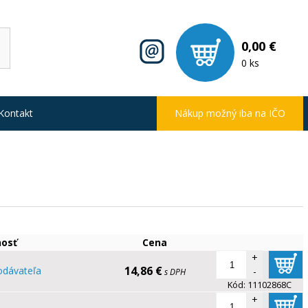
0,00 €
0 ks
Kontakt
Nákup možný iba na IČO
osť
Cena
+
14,86 €
odávateľa
-
s DPH
Kód:
11102868C
+