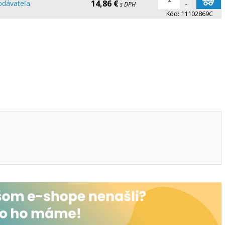
14,86 €
odávateľa
-
s DPH
Kód:
11102869C