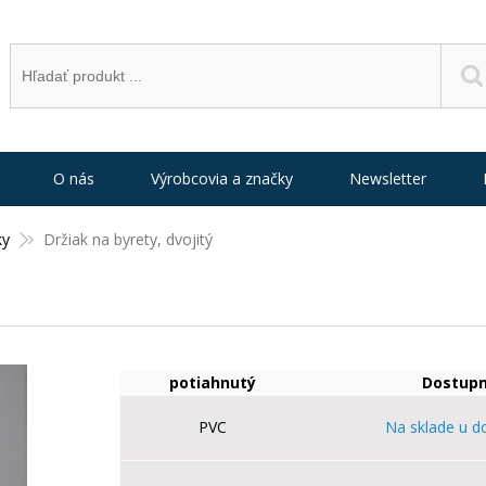
O nás
Výrobcovia a značky
Newsletter
ky
Držiak na byrety, dvojitý
potiahnutý
Dostupn
PVC
Na sklade u d