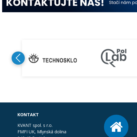
KONTAKT
KVANT spol. s r.o.
FMFI UK, Mlynská dolina