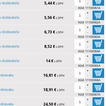
5,44 €
u dodávateľa
-
s DPH
Kód:
11103061A
+
5,56 €
u dodávateľa
-
s DPH
Kód:
11103062A
+
6,73 €
u dodávateľa
-
s DPH
Kód:
11103063A
+
8,52 €
u dodávateľa
-
s DPH
Kód:
11103064A
+
14 €
u dodávateľa
-
s DPH
Kód:
11103065A
+
16,81 €
ednávaku
-
s DPH
Kód:
11103066A
+
18,91 €
ednávaku
-
s DPH
Kód:
11103067A
+
24,50 €
ednávaku
-
s DPH