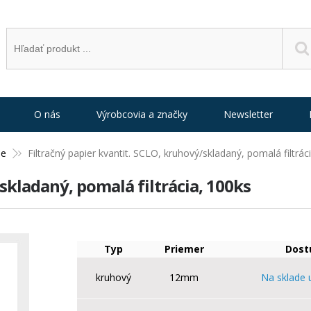
O nás
Výrobcovia a značky
Newsletter
ne
Filtračný papier kvantit. SCLO, kruhový/skladaný, pomalá filtrác
skladaný, pomalá filtrácia, 100ks
Typ
Priemer
Dost
kruhový
12mm
Na sklade 