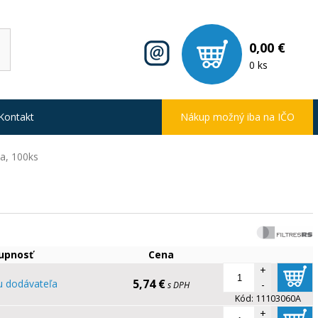
0,00 €
0 ks
Kontakt
Nákup možný iba na IČO
ia, 100ks
upnosť
Cena
+
5,74 €
u dodávateľa
-
s DPH
Kód:
11103060A
+