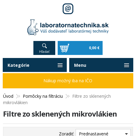
0,00 €
Hľadať
Kategórie
Menu
Nákup možný iba na IČO
Úvod
Pomôcky na filtráciu
Filtre zo sklenených
mikrovlákien
Filtre zo sklenených mikrovlákien
Zoradiť:
Prednastavené