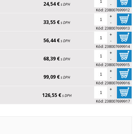
24,54 €
-
s DPH
Kód:
238007699912
+
33,55 €
-
s DPH
Kód:
238007699913
+
56,44 €
-
s DPH
Kód:
238007699914
+
68,39 €
-
s DPH
Kód:
238007699915
+
99,09 €
-
s DPH
Kód:
238007699916
+
126,55 €
-
s DPH
Kód:
238007699917