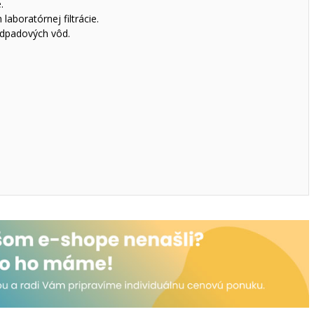
.
boratórnej filtrácie.
odpadových vôd.