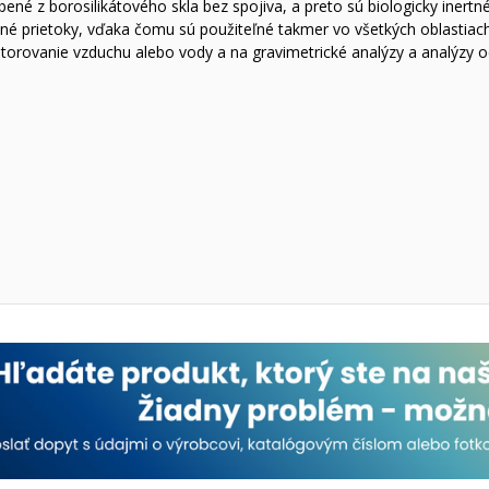
né z borosilikátového skla bez spojiva, a preto sú biologicky inertné
prietoky, vďaka čomu sú použiteľné takmer vo všetkých oblastiach la
itorovanie vzduchu alebo vody a na gravimetrické analýzy a analýzy 