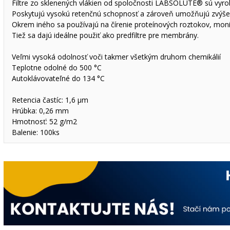
Filtre zo sklenených vlákien od spoločnosti LABSOLUTE® sú vyrobe
Poskytujú vysokú retenčnú schopnosť a zároveň umožňujú zvýšené 
Okrem iného sa používajú na čírenie proteínových roztokov, mon
Tiež sa dajú ideálne použiť ako predfiltre pre membrány.
Veľmi vysoká odolnosť voči takmer všetkým druhom chemikálií
Teplotne odolné do 500 °C
Autoklávovateľné do 134 °C
Retencia častíc: 1,6 µm
Hrúbka: 0,26 mm
Hmotnosť: 52 g/m2
Balenie: 100ks