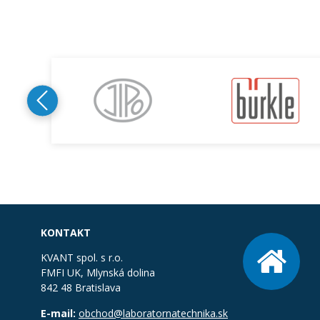
KONTAKT
KVANT spol. s r.o.
FMFI UK, Mlynská dolina
842 48 Bratislava
E-mail:
obchod@laboratornatechnika.sk