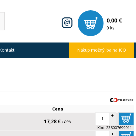
0,00 €
0 ks
Kontakt
Nákup možný iba na IČO
Cena
+
17,28 €
-
s DPH
Kód:
238007699911
+