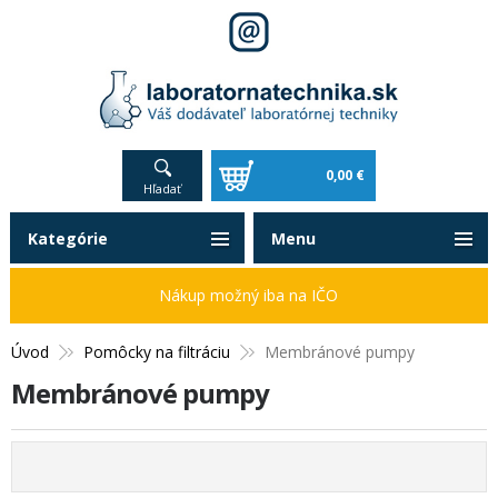
0,00 €
Hľadať
Kategórie
Menu
Nákup možný iba na IČO
Úvod
Pomôcky na filtráciu
Membránové pumpy
Membránové pumpy