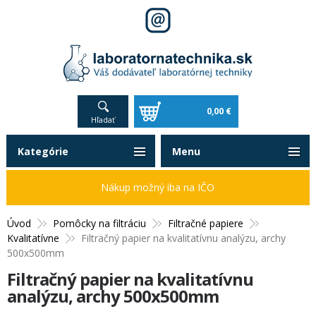
0,00 €
Hľadať
Kategórie
Menu
Nákup možný iba na IČO
Úvod
Pomôcky na filtráciu
Filtračné papiere
Kvalitatívne
Filtračný papier na kvalitatívnu analýzu, archy
500x500mm
Filtračný papier na kvalitatívnu
analýzu, archy 500x500mm