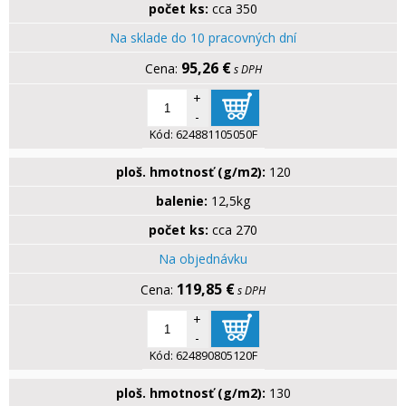
počet ks:
cca 350
Na sklade do 10 pracovných dní
95,26 €
s DPH
+
-
Kód:
624881105050F
ploš. hmotnosť (g/m2):
120
balenie:
12,5kg
počet ks:
cca 270
Na objednávku
119,85 €
s DPH
+
-
Kód:
624890805120F
ploš. hmotnosť (g/m2):
130