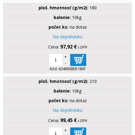
ploš. hmotnosť (g/m2):
180
balenie:
10kg
počet ks:
na dotaz
Na objednávku
97,92 €
s DPH
+
-
Kód:
624890805180F
ploš. hmotnosť (g/m2):
210
balenie:
10kg
počet ks:
na dotaz
Na objednávku
99,45 €
s DPH
+