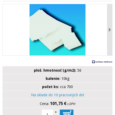
ploš. hmotnosť (g/m2):
56
balenie:
10kg
počet ks:
cca 700
Na sklade do 10 pracovných dní
101,75 €
s DPH
+