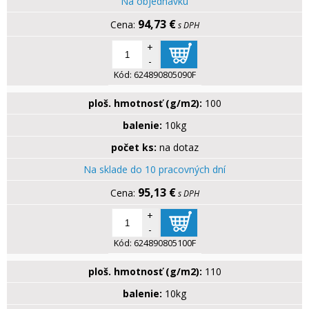
Na objednávku
94,73 €
s DPH
+
-
Kód:
624890805090F
ploš. hmotnosť (g/m2):
100
balenie:
10kg
počet ks:
na dotaz
Na sklade do 10 pracovných dní
95,13 €
s DPH
+
-
Kód:
624890805100F
ploš. hmotnosť (g/m2):
110
balenie:
10kg