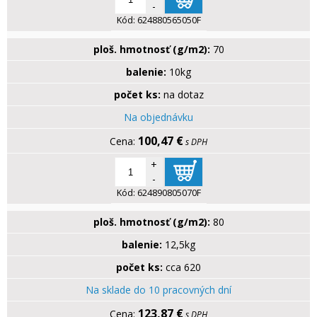
-
Kód:
624880565050F
ploš. hmotnosť (g/m2):
70
balenie:
10kg
počet ks:
na dotaz
Na objednávku
100,47 €
s DPH
+
-
Kód:
624890805070F
ploš. hmotnosť (g/m2):
80
balenie:
12,5kg
počet ks:
cca 620
Na sklade do 10 pracovných dní
123,87 €
s DPH