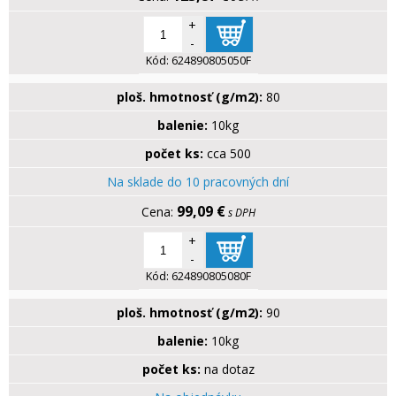
+
-
Kód:
624890805050F
ploš. hmotnosť (g/m2):
80
balenie:
10kg
počet ks:
cca 500
Na sklade do 10 pracovných dní
99,09 €
s DPH
+
-
Kód:
624890805080F
ploš. hmotnosť (g/m2):
90
balenie:
10kg
počet ks:
na dotaz