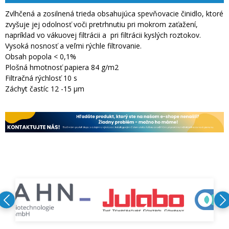
Zvlhčená a zosilnená trieda obsahujúca spevňovacie činidlo, ktoré
zvyšuje jej odolnosť voči pretrhnutiu pri mokrom zaťažení,
napríklad vo vákuovej filtrácii a pri filtrácii kyslých roztokov.
Vysoká nosnosť a veľmi rýchle filtrovanie.
Obsah popola < 0,1%
Plošná hmotnosť papiera 84 g/m2
Filtračná rýchlosť 10 s
Záchyt častíc 12 -15 µm