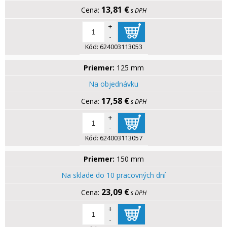
13,81 €
s DPH
+
-
Kód:
624003113053
Priemer:
125 mm
Na objednávku
17,58 €
s DPH
+
-
Kód:
624003113057
Priemer:
150 mm
Na sklade do 10 pracovných dní
23,09 €
s DPH
+
-