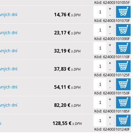
Kód:
624003101055F
+
14,76 €
vných dní
-
s DPH
Kód:
624003101070F
+
23,17 €
vných dní
-
s DPH
Kód:
624003101090F
+
32,19 €
vných dní
-
s DPH
Kód:
624003101110F
+
37,83 €
vných dní
-
s DPH
Kód:
624003101125F
+
54,11 €
vných dní
-
s DPH
Kód:
624003101150F
+
82,20 €
vných dní
-
s DPH
Kód:
624003101185F
+
128,55 €
u
-
s DPH
Kód:
624003101240F