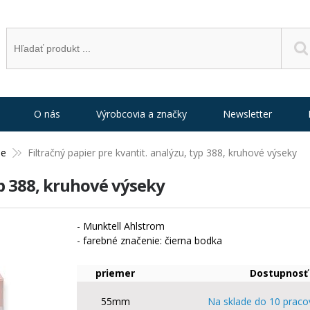
O nás
Výrobcovia a značky
Newsletter
ne
Filtračný papier pre kvantit. analýzu, typ 388, kruhové výseky
yp 388, kruhové výseky
- Munktell Ahlstrom
- farebné značenie: čierna bodka
priemer
Dostupnosť
55mm
Na sklade do 10 praco