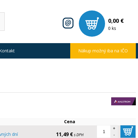
0,00 €
0 ks
Kontakt
Nákup možný iba na IČO
Cena
+
11,49 €
vných dní
-
s DPH