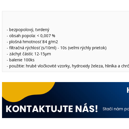
- bezpopolový, tvrdený
- obsah popola: < 0,007 %
- plošná hmotnosť 84 g/m2
- filtračná rýchlosť (s/10ml) - 10s (veľmi rýchly prietok)
- záchyt částíc 12-15µm
- balenie 100ks
- použitie: hrubé vločkovité vzorky, hydroxidy železa, hliníka a c