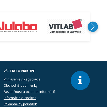
VŠETKO O NÁKUPE
Prihlásenie / Registrácia
Obchodné podmienky
Bezpečnosť a ochrana informácií
Informácie o cookies
Reklamačný poriadok