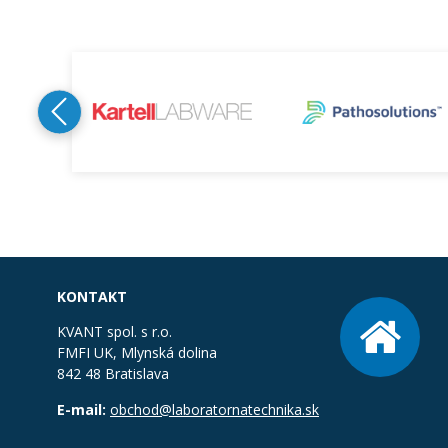
KONTAKT
KVANT spol. s r.o.
FMFI UK, Mlynská dolina
842 48 Bratislava
E-mail:
obchod@laboratornatechnika.sk