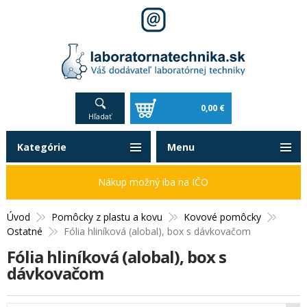
0,00 €
Hľadať
Kategórie
Menu
Nákup možný iba na IČO
Úvod
Pomôcky z plastu a kovu
Kovové pomôcky
Ostatné
Fólia hliníková (alobal), box s dávkovačom
Fólia hliníková (alobal), box s
dávkovačom