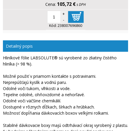
105,72 €
s DPH
+
-
Kód:
238007696860
Detailný popis
Hliníkové fólie LABSOLUTE® sú vyrobené zo zliatiny čistého
hliníka (> 98 %).
Možné použiť v priamom kontakte s potravinami.
Neprepúšťajú kyslík a vodnú paru.
Odolné voči tukom, vlhkosti a vode.
Tepelne odolné, ohňovzdorné a nehorľavé.
Odolné voči väčšine chemikálií.
Dostupné v rôznych dĺžkach, šírkach a hrúbkach.
Možnosť dopĺňania dávkovacích boxov veľkými rolkami.
Stabilné dávkovacie boxy majú odtrhávací okraj vyrobený z plastu.