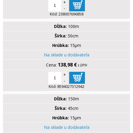
+
-
Kód:
238007696858
Dĺžka:
100m
Šírka:
50cm
Hrúbka:
15µm
Na sklade u dodávateľa
138,98 €
s DPH
+
-
Kód:
8594027312942
Dĺžka:
150m
Šírka:
45cm
Hrúbka:
15µm
Na sklade u dodávateľa