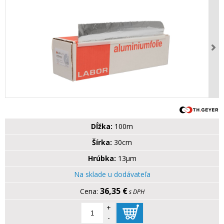
Dĺžka:
100m
Šírka:
30cm
Hrúbka:
13µm
Na sklade u dodávateľa
36,35 €
s DPH
+
-