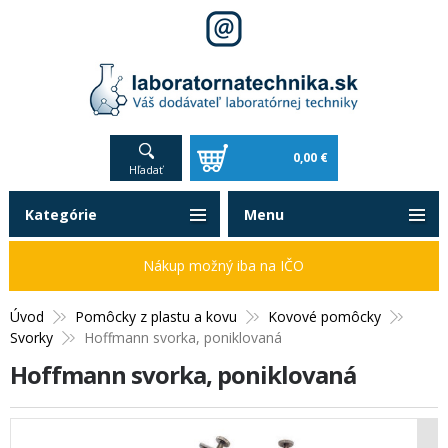
0,00 €
Hľadať
Kategórie
Menu
Nákup možný iba na IČO
Úvod
Pomôcky z plastu a kovu
Kovové pomôcky
Svorky
Hoffmann svorka, poniklovaná
Hoffmann svorka, poniklovaná