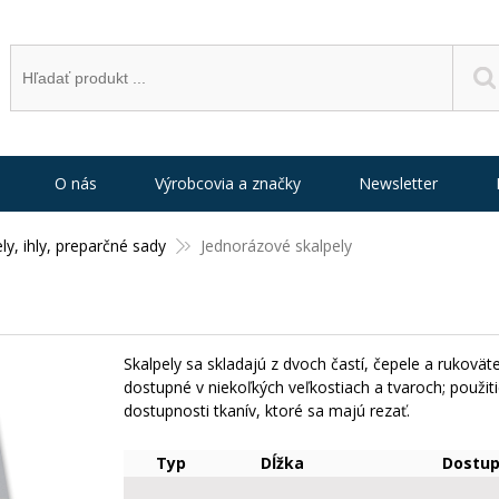
O nás
Výrobcovia a značky
Newsletter
ly, ihly, preparčné sady
Jednorázové skalpely
Skalpely sa skladajú z dvoch častí, čepele a rukoväte
dostupné v niekoľkých veľkostiach a tvaroch; použi
dostupnosti tkanív, ktoré sa majú rezať.
Typ
Dĺžka
Dostup