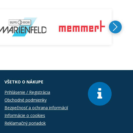
VŠETKO O NÁKUPE
Prihlásenie / Registrácia
Obchodné podmienky
Bezpečnosť a ochrana informácií
Informácie o cookies
Reklamačný poriadok