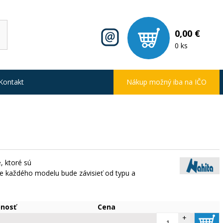
0,00 €
0 ks
Kontakt
Nákup možný iba na IČO
, ktoré sú
tie každého modelu bude závisieť od typu a
nosť
Cena
+