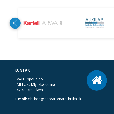
KONTAKT
KVANT spol. s r.o.
FMFI UK, Mlynská dolina
842 48 Bratislava
E-mail:
obchod@laboratornatechnika.sk