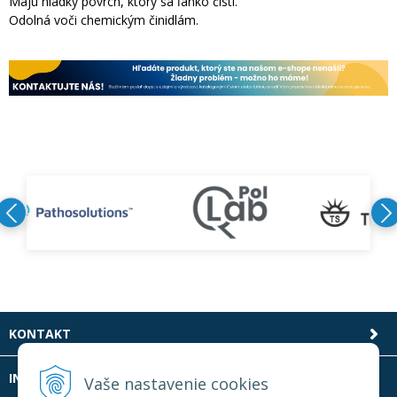
Majú hladký povrch, ktorý sa ľahko čistí.
Odolná voči chemickým činidlám.
KONTAKT
INFOLINKA
Vaše nastavenie cookies