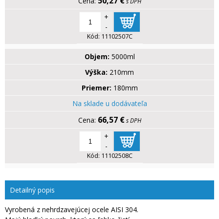
50,27 €
s DPH
+
-
Kód:
11102507C
Objem:
5000ml
Výška:
210mm
Priemer:
180mm
Na sklade u dodávateľa
66,57 €
s DPH
+
-
Kód:
11102508C
Detailný popis
Vyrobená z nehrdzavejúcej ocele AISI 304.