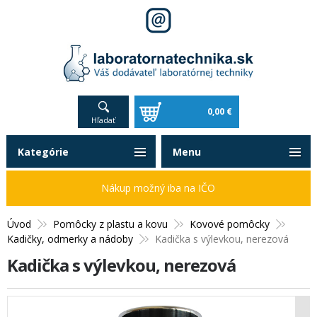
0,00 €
Hľadať
Kategórie
Menu
Nákup možný iba na IČO
Úvod
Pomôcky z plastu a kovu
Kovové pomôcky
Kadičky, odmerky a nádoby
Kadička s výlevkou, nerezová
Kadička s výlevkou, nerezová