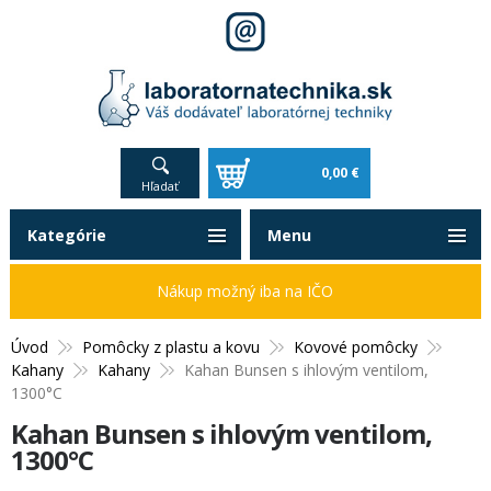
0,00 €
Hľadať
Kategórie
Menu
Nákup možný iba na IČO
Úvod
Pomôcky z plastu a kovu
Kovové pomôcky
Kahany
Kahany
Kahan Bunsen s ihlovým ventilom,
1300°C
Kahan Bunsen s ihlovým ventilom,
1300°C