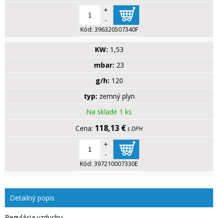
+
-
Kód:
396320507340F
KW:
1,53
mbar:
23
g/h:
120
typ:
zemný plyn
Na sklade 1 ks
118,13 €
s DPH
+
-
Kód:
397210007330E
Detailný popis
Regulácia vzduchu