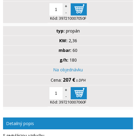
+
-
Kód:
397210007050F
typ:
propán
KW:
2,36
mbar:
60
g/h:
180
Na objednávku
207 €
s DPH
+
-
Kód:
397210007060F
Detailný popis
S reguláciou vzduchu