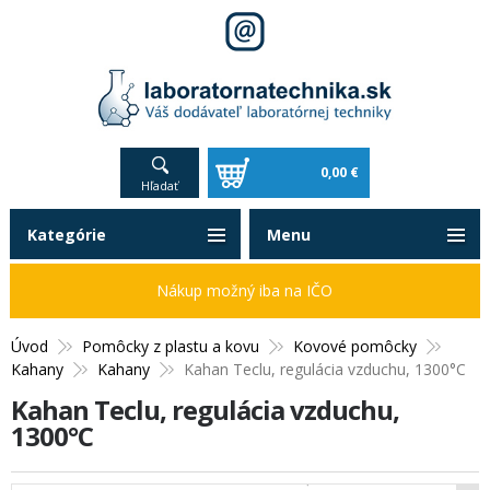
0,00 €
Hľadať
Kategórie
Menu
Nákup možný iba na IČO
Úvod
Pomôcky z plastu a kovu
Kovové pomôcky
Kahany
Kahany
Kahan Teclu, regulácia vzduchu, 1300°C
Kahan Teclu, regulácia vzduchu,
1300°C