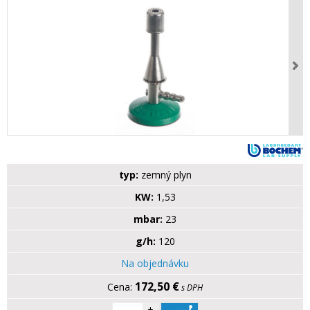
typ:
zemný plyn
KW:
1,53
mbar:
23
g/h:
120
Na objednávku
172,50 €
s DPH
+