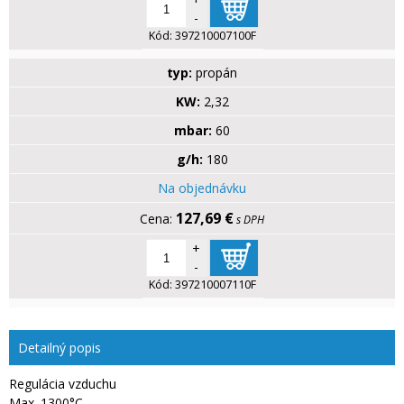
-
Kód:
397210007100F
typ:
propán
KW:
2,32
mbar:
60
g/h:
180
Na objednávku
127,69 €
s DPH
+
-
Kód:
397210007110F
Detailný popis
Regulácia vzduchu
Max. 1300°C