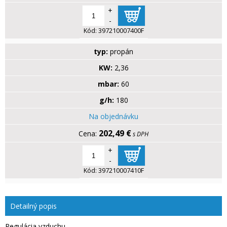
+
-
Kód:
397210007400F
typ:
propán
KW:
2,36
mbar:
60
g/h:
180
Na objednávku
202,49 €
s DPH
+
-
Kód:
397210007410F
Detailný popis
Regulácia vzduchu