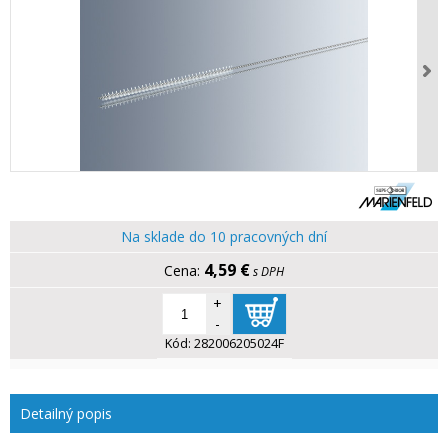
Na sklade do 10 pracovných dní
4,59 €
s DPH
+
-
Kód:
282006205024F
Detailný popis