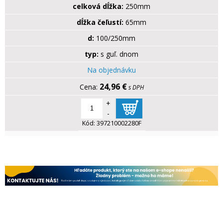
celková dĺžka:
250mm
dĺžka čeľustí:
65mm
d:
100/250mm
typ:
s guľ. dnom
Na objednávku
24,96 €
s DPH
+
-
Kód:
397210002280F