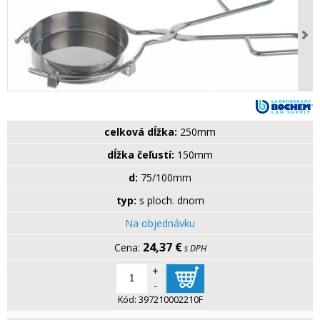
celková dĺžka:
250mm
dĺžka čeľustí:
150mm
d:
75/100mm
typ:
s ploch. dnom
Na objednávku
24,37 €
s DPH
+
-
Kód:
397210002210F