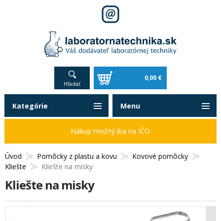
0,00 €
Hľadať
Kategórie
Menu
Nákup možný iba na IČO
Úvod
Pomôcky z plastu a kovu
Kovové pomôcky
Kliešte
Kliešte na misky
Kliešte na misky