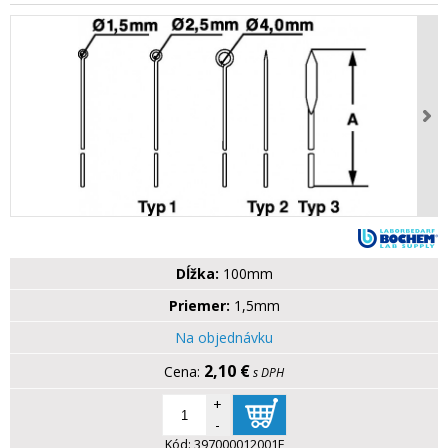
Dĺžka:
100mm
Priemer:
1,5mm
Na objednávku
2,10 €
s DPH
+
-
Kód:
397000012001F