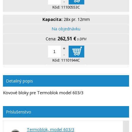
-
Kód:
11100553C
Kapacita:
28x pr. 12mm
Na objednávku
262,51 €
s DPH
+
-
Kód:
11101944C
Detailný popis
Kovové bloky pre Termoblok model 603/3
Termoblok, model 603/3