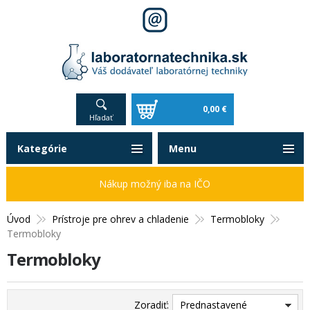
0,00 €
Hľadať
Kategórie
Menu
Nákup možný iba na IČO
Úvod
Prístroje pre ohrev a chladenie
Termobloky
Termobloky
Termobloky
Zoradiť:
Prednastavené