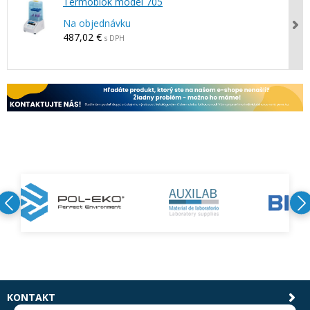
Termoblok model 705
Na objednávku
487,02 €
s DPH
KONTAKT