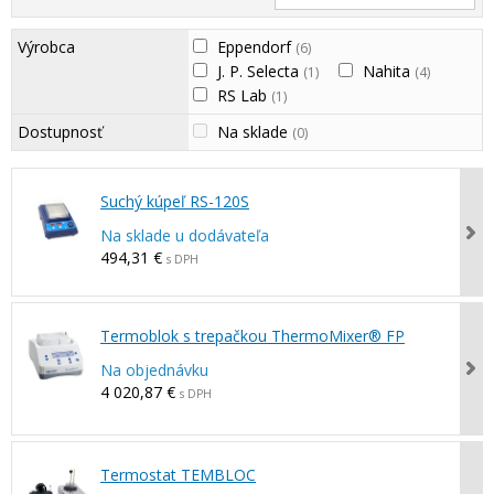
Výrobca
Eppendorf
(6)
J. P. Selecta
Nahita
(1)
(4)
RS Lab
(1)
Dostupnosť
Na sklade
(0)
Suchý kúpeľ RS-120S
Na sklade u dodávateľa
494,31 €
s DPH
Termoblok s trepačkou ThermoMixer® FP
Na objednávku
4 020,87 €
s DPH
Termostat TEMBLOC