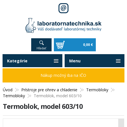
0,00 €
Hľadať
Kategórie
Menu
Nákup možný iba na IČO
Úvod
Prístroje pre ohrev a chladenie
Termobloky
Termobloky
Termoblok, model 603/10
Termoblok, model 603/10