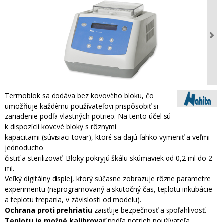
Termoblok sa dodáva bez kovového bloku, čo
umožňuje každému používateľovi prispôsobiť si
zariadenie podľa vlastných potrieb. Na tento účel sú
k dispozícii kovové bloky s rôznymi
kapacitami (súvisiaci tovar), ktoré sa dajú ľahko vymeniť a veľmi
jednoducho
čistiť a sterilizovať. Bloky pokryjú škálu skúmaviek od 0,2 ml do 2
ml.
Veľký digitálny displej, ktorý súčasne zobrazuje rôzne parametre
experimentu (naprogramovaný a skutočný čas, teplotu inkubácie
a teplotu trepania, v závislosti od modelu).
Ochrana proti prehriatiu
zaisťuje bezpečnosť a spoľahlivosť.
Teplotu je možné kalibrovať
podľa potrieb používateľa.