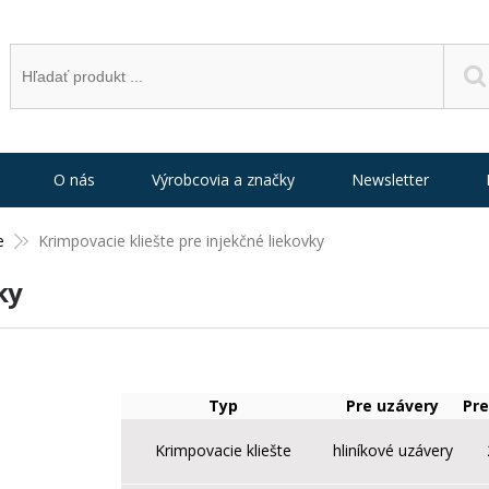
O nás
Výrobcovia a značky
Newsletter
e
Krimpovacie kliešte pre injekčné liekovky
ky
Typ
Pre uzávery
Pre
Krimpovacie kliešte
hliníkové uzávery