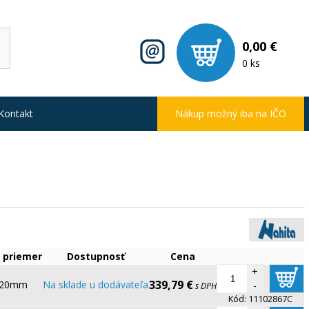
0,00 €
0 ks
Kontakt
Nákup možný iba na IČO
 priemer
Dostupnosť
Cena
+
339,79 €
20mm
Na sklade u dodávateľa
-
s DPH
Kód:
11102867C