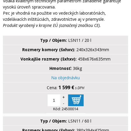
Vďaka kvalitným technickým parametrom zariadenie garantuje
vysokú úroveň spracovania.
Pec je vhodná na použitie vo vedeckých laboratóriách,
vzdelávacích inštitúciách, zdravotníctve aj v priemysle.
Produkt vyrobený v krajine EÚ (označený značkou CE).
Typ / Objem:
LSN11 / 20 l
Rozmery komory (šxhxv):
240x326x343mm
Vonkajšie rozmery (šxhxv):
458x676x635mm
Hmotnosť:
36kg
Na objednávku
1 599 €
s DPH
+
-
Kód:
24500014
Typ / Objem:
LSN11 / 60 l
Rozmery komory (šxhxv):
380x394x425mm