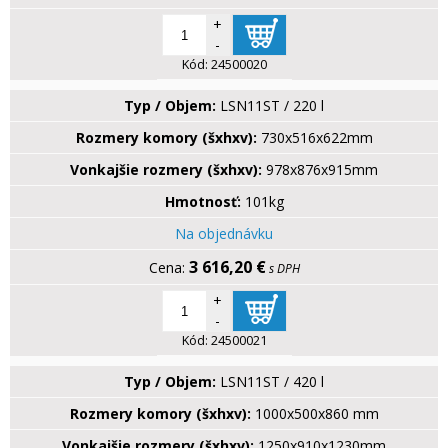
+
-
Kód:
24500020
Typ / Objem:
LSN11ST / 220 l
Rozmery komory (šxhxv):
730x516x622mm
Vonkajšie rozmery (šxhxv):
978x876x915mm
Hmotnosť:
101kg
Na objednávku
3 616,20 €
s DPH
+
-
Kód:
24500021
Typ / Objem:
LSN11ST / 420 l
Rozmery komory (šxhxv):
1000x500x860 mm
Vonkajšie rozmery (šxhxv):
1250x910x1230mm