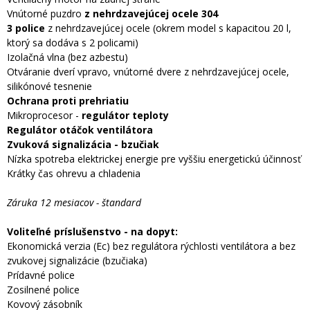
Vnútorné puzdro
z nehrdzavejúcej ocele 304
3 police
z nehrdzavejúcej ocele (okrem model s kapacitou 20 l,
ktorý sa dodáva s 2 policami)
Izolačná vlna (bez azbestu)
Otváranie dverí vpravo, vnútorné dvere z nehrdzavejúcej ocele,
silikónové tesnenie
Ochrana proti prehriatiu
Mikroprocesor -
regulátor teploty
Regulátor otáčok ventilátora
Zvuková signalizácia - bzučiak
Nízka spotreba elektrickej energie pre vyššiu energetickú účinnosť
Krátky čas ohrevu a chladenia
Záruka 12 mesiacov - štandard
Voliteľné príslušenstvo - na dopyt:
Ekonomická verzia (Ec) bez regulátora rýchlosti ventilátora a bez
zvukovej signalizácie (bzučiaka)
Prídavné police
Zosilnené police
Kovový zásobník