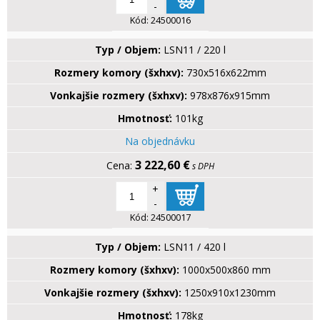
-
Kód:
24500016
Typ / Objem:
LSN11 / 220 l
Rozmery komory (šxhxv):
730x516x622mm
Vonkajšie rozmery (šxhxv):
978x876x915mm
Hmotnosť:
101kg
Na objednávku
3 222,60 €
s DPH
+
-
Kód:
24500017
Typ / Objem:
LSN11 / 420 l
Rozmery komory (šxhxv):
1000x500x860 mm
Vonkajšie rozmery (šxhxv):
1250x910x1230mm
Hmotnosť:
178kg