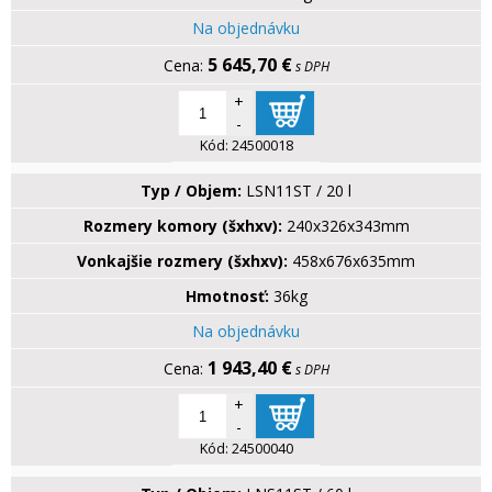
Na objednávku
5 645,70 €
s DPH
+
-
Kód:
24500018
Typ / Objem:
LSN11ST / 20 l
Rozmery komory (šxhxv):
240x326x343mm
Vonkajšie rozmery (šxhxv):
458x676x635mm
Hmotnosť:
36kg
Na objednávku
1 943,40 €
s DPH
+
-
Kód:
24500040