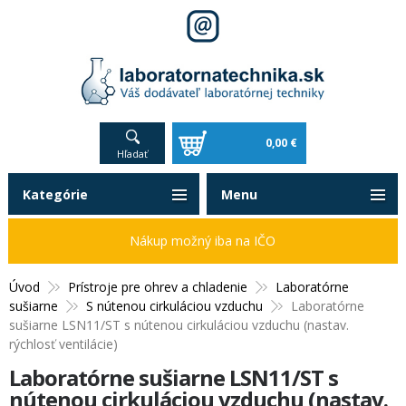
0,00 €
Hľadať
Kategórie
Menu
Nákup možný iba na IČO
Úvod
Prístroje pre ohrev a chladenie
Laboratórne
sušiarne
S nútenou cirkuláciou vzduchu
Laboratórne
sušiarne LSN11/ST s nútenou cirkuláciou vzduchu (nastav.
rýchlosť ventilácie)
Laboratórne sušiarne LSN11/ST s
nútenou cirkuláciou vzduchu (nastav.