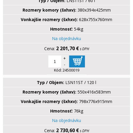
Typ / Objem:
LNS11ST / 60 l
Rozmery komory (šxhxv):
380x394x425mm
Vonkajšie rozmery (šxhxv):
628x755x760mm
Hmotnosť:
54kg
Na objednávku
2 201,70 €
s DPH
+
-
Kód:
24500019
Typ / Objem:
LSN11ST / 120 l
Rozmery komory (šxhxv):
550x416x583mm
Vonkajšie rozmery (šxhxv):
798x776x915mm
Hmotnosť:
76kg
Na objednávku
2 730,60 €
s DPH