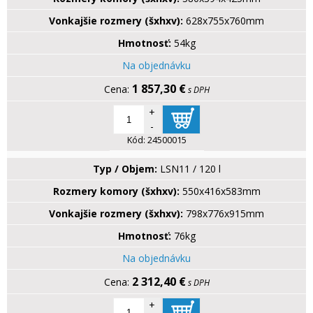
Vonkajšie rozmery (šxhxv):
628x755x760mm
Hmotnosť:
54kg
Na objednávku
1 857,30 €
s DPH
+
-
Kód:
24500015
Typ / Objem:
LSN11 / 120 l
Rozmery komory (šxhxv):
550x416x583mm
Vonkajšie rozmery (šxhxv):
798x776x915mm
Hmotnosť:
76kg
Na objednávku
2 312,40 €
s DPH
+