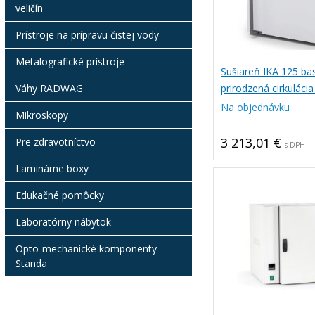
veličín
Prístroje na prípravu čistej vody
Metalografické prístroje
Sušiareň IKA 125 basi
prirodzená cirkuláci
Váhy RADWAG
Na objednávku
Mikroskopy
3 213,01 €
Pre zdravotníctvo
s DPH
Laminárne boxy
Edukačné pomôcky
Laboratórny nábytok
Opto-mechanické komponenty
Standa