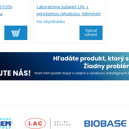
 67/350
Laboratórna sušiareň UN, s
ra
prirodzenou cirkuláciou, Memmert
Na objednávku
Vybrať
variant