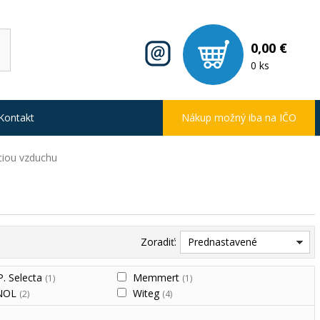
0,00 €
0 ks
Kontakt
Nákup možný iba na IČO
áciou vzduchu
Zoradiť:
Prednastavené
 P. Selecta
Memmert
(1)
(1)
NOL
Witeg
(2)
(4)