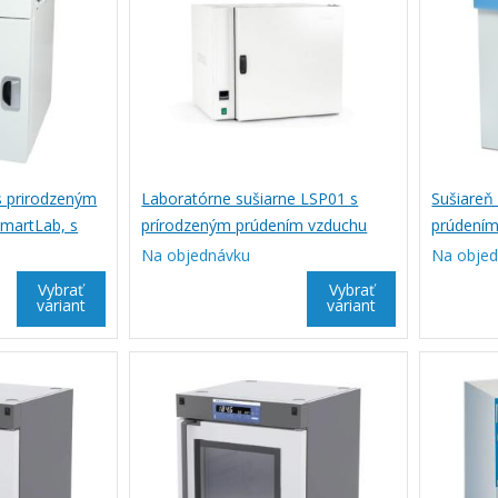
 prirodzeným
Laboratórne sušiarne LSP01 s
Sušiareň
martLab, s
prírodzeným prúdením vzduchu
prúdením
Na objednávku
Na obje
Vybrať
Vybrať
variant
variant