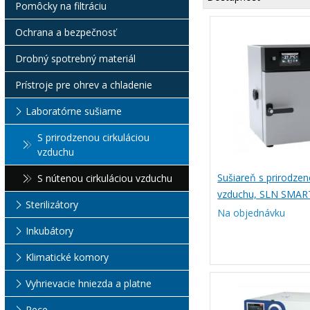
Pomôcky na filtráciu
Ochrana a bezpečnosť
Drobný spotrebný materiál
Prístroje pre ohrev a chladenie
Laboratórne sušiarne
S prirodzenou cirkuláciou
vzduchu
Sušiareň s prirodzen
S nútenou cirkuláciou vzduchu
vzduchu, SLN SMAR
Sterilizátory
Na objednávku
Inkubátory
Klimatické komory
Vyhrievacie hniezda a platne
Pece