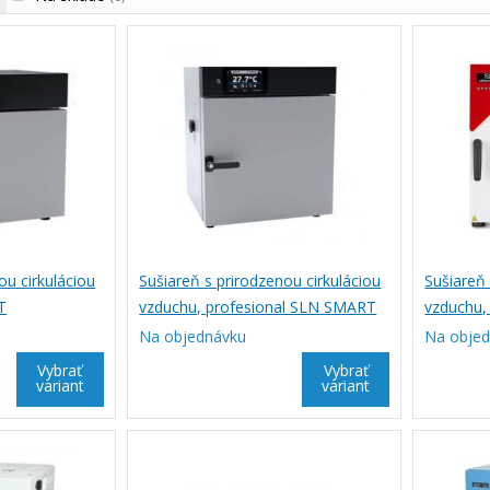
ou cirkuláciou
Sušiareň s prirodzenou cirkuláciou
Sušiareň 
T
vzduchu, profesional SLN SMART
vzduchu, 
PRO
Na objednávku
Na obje
Vybrať
Vybrať
variant
variant