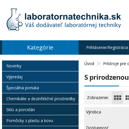
Kategórie
Prihlásenie/Registrácia
Úvod
Prístroje pre 
Novinky
S prirodzenou
Výpredaj
Špeciálna ponuka
Zobrazenie:
Chemikálie a dezinfekčné prostriedky
Sklo a porcelán
Výrobca
Pomôcky z plastu a kovu
Dostupnosť