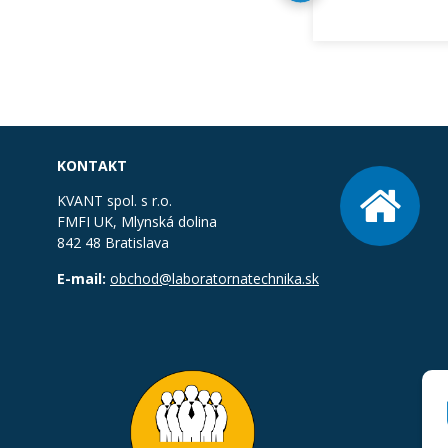
KONTAKT
KVANT spol. s r.o.
FMFI UK, Mlynská dolina
842 48 Bratislava
E-mail:
obchod@laboratornatechnika.sk