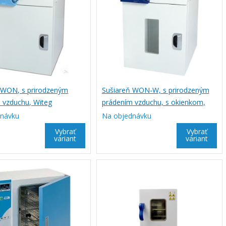
 WON, s prirodzeným
Sušiareň WON-W, s prirodzeným
 vzduchu, Witeg
prádením vzduchu, s okienkom,
Witeg
dnávku
Na objednávku
Vybrať
Vybrať
variant
variant