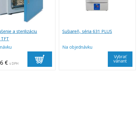
šenie a sterilizáciu
Sušiareň, séria 631 PLUS
t TFT
dnávku
Na objednávku
Vybrať
variant
26 €
s DPH