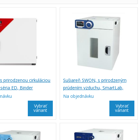
s prirodzenou cirkuláciou
Sušiareň SWON, s prirodzeným
séria ED, Binder
prúdením vzduchu, SmartLab,
Witeg
dnávku
Na objednávku
Vybrať
Vybrať
variant
variant