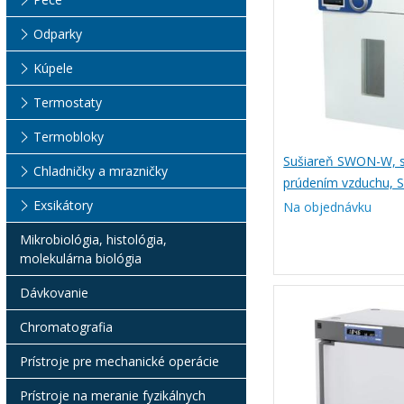
Odparky
Kúpele
Termostaty
Termobloky
Sušiareň SWON-W, s
Chladničky a mrazničky
prúdením vzduchu, S
okienkom, Witeg
Exsikátory
Na objednávku
Mikrobiológia, histológia,
molekulárna biológia
Dávkovanie
Chromatografia
Prístroje pre mechanické operácie
Prístroje na meranie fyzikálnych