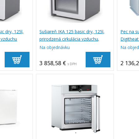
c dry, 125l,
Sušiareň IKA 125 basic dry, 125l,
Pec na su
a vzduchu
prirodzená cirkulácia vzduchu,
Digithea
sklenené dvierka
Na objednávku
Na obje
3 858,58 €
2 136,
s DPH