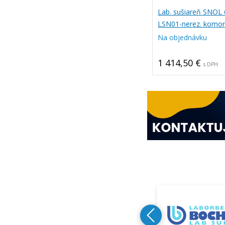
Lab. sušiareň SNOL
LSN01-nerez. komo
Na objednávku
1 414,50 €
s DPH