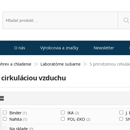
O nás
Výrobcovia a značky
Newsletter
ohrev a chladenie
Laboratórne sušiarne
S prirodzenou cirkul
 cirkuláciou vzduchu
Binder
IKA
J.
(1)
(2)
Nahita
POL-EKO
S
(1)
(2)
Na sklade
(0)