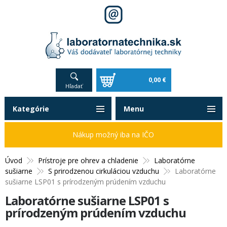
0,00 €
Hľadať
Kategórie
Menu
Nákup možný iba na IČO
Úvod
Prístroje pre ohrev a chladenie
Laboratórne
sušiarne
S prirodzenou cirkuláciou vzduchu
Laboratórne
sušiarne LSP01 s prírodzeným prúdením vzduchu
Laboratórne sušiarne LSP01 s
prírodzeným prúdením vzduchu