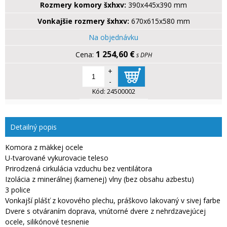
Rozmery komory šxhxv:
390x445x390 mm
Vonkajšie rozmery šxhxv:
670x615x580 mm
Na objednávku
1 254,60 €
s DPH
+
-
Kód:
24500002
Detailný popis
Komora z mäkkej ocele
U-tvarované vykurovacie teleso
Prirodzená cirkulácia vzduchu bez ventilátora
Izolácia z minerálnej (kamenej) vlny (bez obsahu azbestu)
3 police
Vonkajší plášť z kovového plechu, práškovo lakovaný v sivej farbe
Dvere s otváraním doprava, vnútorné dvere z nehrdzavejúcej
ocele, silikónové tesnenie