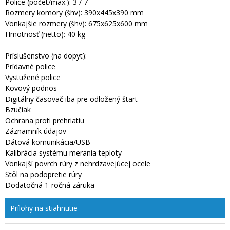
Police (počet/max.): 3 / 7
Rozmery komory (šhv): 390x445x390 mm
Vonkajšie rozmery (šhv): 675x625x600 mm
Hmotnosť (netto): 40 kg
Príslušenstvo (na dopyt):
Prídavné police
Vystužené police
Kovový podnos
Digitálny časovač iba pre odložený štart
Bzučiak
Ochrana proti prehriatiu
Záznamník údajov
Dátová komunikácia/USB
Kalibrácia systému merania teploty
Vonkajší povrch rúry z nehrdzavejúcej ocele
Stôl na podopretie rúry
Dodatočná 1-ročná záruka
Prílohy na stiahnutie