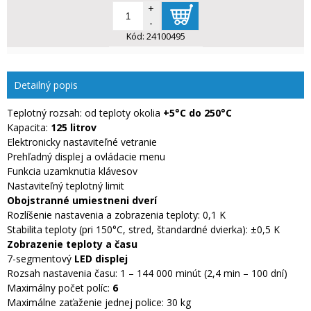
+
-
Kód:
24100495
Detailný popis
Teplotný rozsah: od teploty okolia
+5°C do 250°C
Kapacita:
125 litrov
Elektronicky nastaviteľné vetranie
Prehľadný displej a ovládacie menu
Funkcia uzamknutia klávesov
Nastaviteľný teplotný limit
Obojstranné umiestneni dverí
Rozlíšenie nastavenia a zobrazenia teploty: 0,1 K
Stabilita teploty (pri 150°C, stred, štandardné dvierka): ±0,5 K
Zobrazenie teploty a času
7-segmentový
LED displej
Rozsah nastavenia času: 1 – 144 000 minút (2,4 min – 100 dní)
Maximálny počet políc:
6
Maximálne zaťaženie jednej police: 30 kg