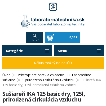
0,00 €
Hľadať
Kategórie
Menu
Nákup možný iba na IČO
Úvod
Prístroje pre ohrev a chladenie
Laboratórne
sušiarne
S prirodzenou cirkuláciou vzduchu
Sušiareň IKA
125 basic dry, 125l, prirodzená cirkulácia vzduchu
Sušiareň IKA 125 basic dry, 125l,
prirodzená cirkulácia vzduchu