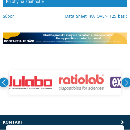
Prílohy na stiahnutie
Súbor
Data_Sheet_IKA_OVEN_125_basic_d
KONTAKT