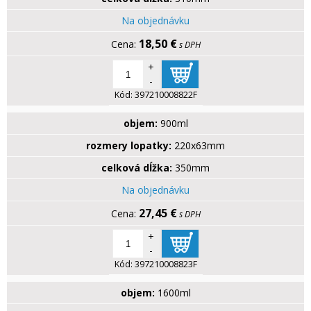
Na objednávku
18,50 €
s DPH
+
-
Kód:
397210008822F
objem:
900ml
rozmery lopatky:
220x63mm
celková dĺžka:
350mm
Na objednávku
27,45 €
s DPH
+
-
Kód:
397210008823F
objem:
1600ml