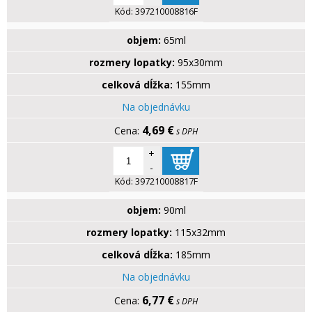
Kód:
397210008816F
objem:
65ml
rozmery lopatky:
95x30mm
celková dĺžka:
155mm
Na objednávku
4,69 €
s DPH
+
-
Kód:
397210008817F
objem:
90ml
rozmery lopatky:
115x32mm
celková dĺžka:
185mm
Na objednávku
6,77 €
s DPH