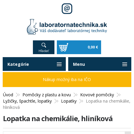
0,00 €
Hľadať
Kategórie
Menu
Nákup možný iba na IČO
Úvod
Pomôcky z plastu a kovu
Kovové pomôcky
Lyžičky, špachtle, lopatky
Lopatky
Lopatka na chemikálie,
hliníková
Lopatka na chemikálie, hliníková