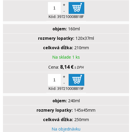
+
-
Kód:
397210008818F
objem:
160ml
rozmery lopatky:
120x37ml
celková dĺžka:
210mm
Na sklade 1 ks
8,14 €
s DPH
+
-
Kód:
397210008819F
objem:
240ml
rozmery lopatky:
145x45mm
celková dĺžka:
250mm
Na objednávku