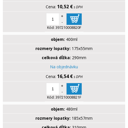
10,52 €
s DPH
+
-
Kód:
397210008820F
objem:
400ml
rozmery lopatky:
175x55mm
celková dĺžka:
290mm
Na objednávku
16,54 €
s DPH
+
-
Kód:
397210008821F
objem:
480ml
rozmery lopatky:
185x57mm
celková dĺžka:
310mm