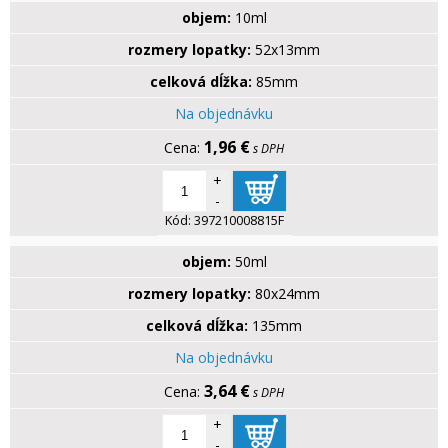
objem:
10ml
rozmery lopatky:
52x13mm
celková dĺžka:
85mm
Na objednávku
1,96 €
s DPH
+
-
Kód:
397210008815F
objem:
50ml
rozmery lopatky:
80x24mm
celková dĺžka:
135mm
Na objednávku
3,64 €
s DPH
+
-