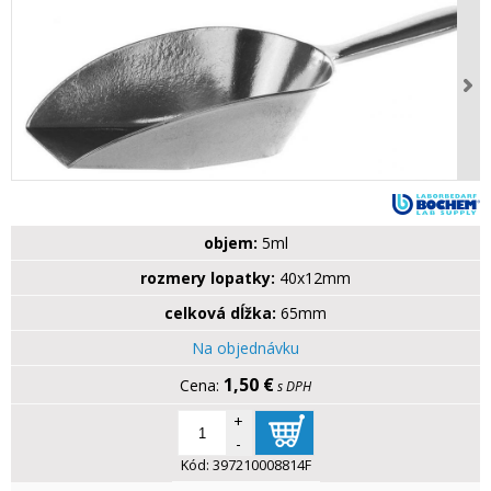
objem:
5ml
rozmery lopatky:
40x12mm
celková dĺžka:
65mm
Na objednávku
1,50 €
s DPH
+
-
Kód:
397210008814F