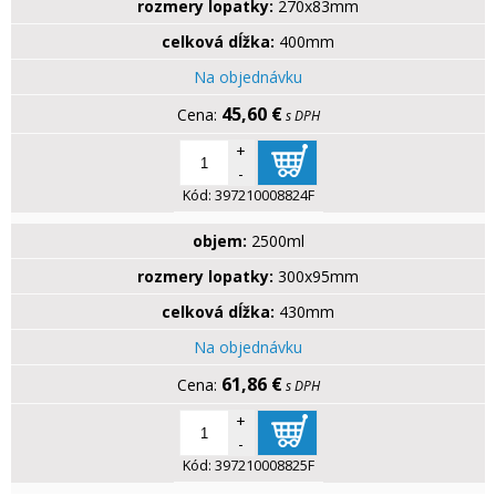
rozmery lopatky:
270x83mm
celková dĺžka:
400mm
Na objednávku
45,60 €
s DPH
+
-
Kód:
397210008824F
objem:
2500ml
rozmery lopatky:
300x95mm
celková dĺžka:
430mm
Na objednávku
61,86 €
s DPH
+
-
Kód:
397210008825F