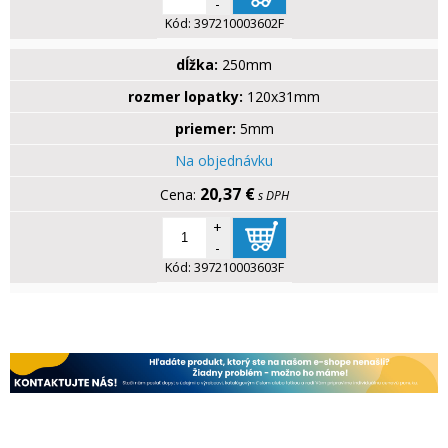
-
Kód:
397210003602F
dĺžka:
250mm
rozmer lopatky:
120x31mm
priemer:
5mm
Na objednávku
20,37 €
s DPH
+
-
Kód:
397210003603F