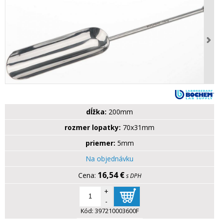
dĺžka:
200mm
rozmer lopatky:
70x31mm
priemer:
5mm
Na objednávku
16,54 €
s DPH
+
-
Kód:
397210003600F