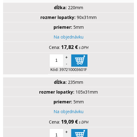
dĺžka:
220mm
rozmer lopatky:
90x31mm
priemer:
5mm
Na objednávku
17,82 €
s DPH
+
-
Kód:
397210003601F
dĺžka:
235mm
rozmer lopatky:
105x31mm
priemer:
5mm
Na objednávku
19,09 €
s DPH
+