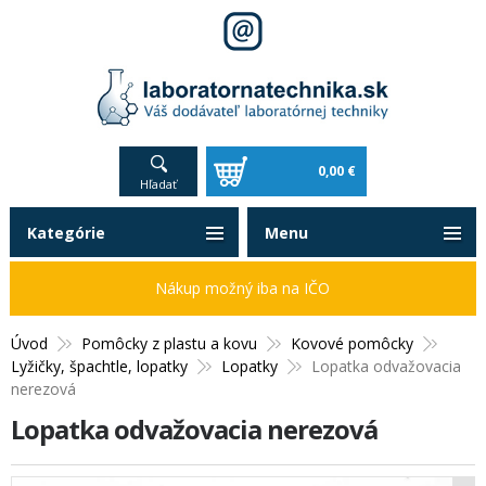
0,00 €
Hľadať
Kategórie
Menu
Nákup možný iba na IČO
Úvod
Pomôcky z plastu a kovu
Kovové pomôcky
Lyžičky, špachtle, lopatky
Lopatky
Lopatka odvažovacia
nerezová
Lopatka odvažovacia nerezová