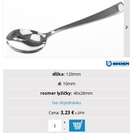
dĺžka:
120mm
d:
10mm
rozmer lyžičky:
40x26mm
Na objednávku
3,23 €
s DPH
+
-