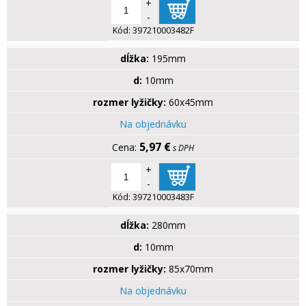
+
-
Kód:
397210003482F
dĺžka:
195mm
d:
10mm
rozmer lyžičky:
60x45mm
Na objednávku
5,97 €
s DPH
+
-
Kód:
397210003483F
dĺžka:
280mm
d:
10mm
rozmer lyžičky:
85x70mm
Na objednávku