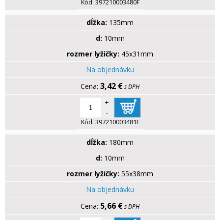
Kód:
397210003480F
dĺžka:
135mm
d:
10mm
rozmer lyžičky:
45x31mm
Na objednávku
3,42 €
s DPH
+
-
Kód:
397210003481F
dĺžka:
180mm
d:
10mm
rozmer lyžičky:
55x38mm
Na objednávku
5,66 €
s DPH