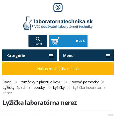
0,00 €
Hľadať
Kategórie
Menu
Nákup možný iba na IČO
Úvod
Pomôcky z plastu a kovu
Kovové pomôcky
Lyžičky, špachtle, lopatky
Lyžičky
Lyžička laboratórna
nerez
Lyžička laboratórna nerez