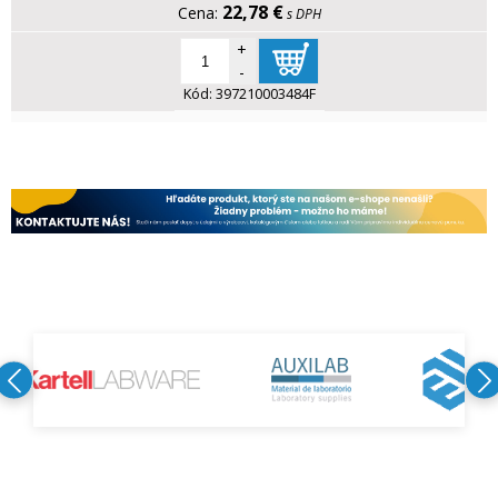
22,78 €
s DPH
+
-
Kód:
397210003484F