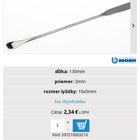
dĺžka:
130mm
priemer:
2mm
rozmer lyžičky:
10x5mm
Na objednávku
2,34 €
s DPH
+
-
Kód:
397210003210