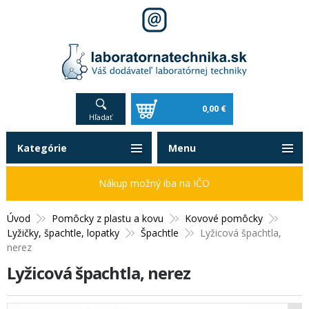
0,00 €
Hľadať
Kategórie
Menu
Nákup možný iba na IČO
Úvod
Pomôcky z plastu a kovu
Kovové pomôcky
Lyžičky, špachtle, lopatky
Špachtle
Lyžicová špachtla,
nerez
Lyžicová špachtla, nerez