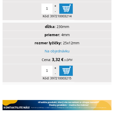
+
-
Kód:
397210003214
dĺžka:
230mm
priemer:
4mm
rozmer lyžičky:
25x12mm
Na objednávku
3,32 €
s DPH
+
-
Kód:
397210003215