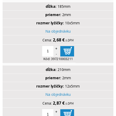
dĺžka:
185mm
priemer:
2mm
rozmer lyžičky:
10x5mm
Na objednávku
2,68 €
s DPH
+
-
Kód:
397210003211
dĺžka:
210mm
priemer:
2mm
rozmer lyžičky:
12x5mm
Na objednávku
2,87 €
s DPH
+