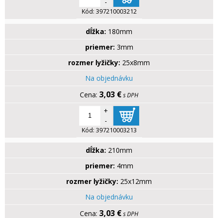
-
Kód:
397210003212
dĺžka:
180mm
priemer:
3mm
rozmer lyžičky:
25x8mm
Na objednávku
3,03 €
s DPH
+
-
Kód:
397210003213
dĺžka:
210mm
priemer:
4mm
rozmer lyžičky:
25x12mm
Na objednávku
3,03 €
s DPH