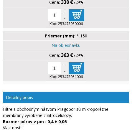
330 €
s DPH
+
-
Kód:
253473950006
Priemer (mm):
* 150
Na objednávku
363 €
s DPH
+
-
Kód:
253473951006
Detailný popis
Filtre s obchodným názvom Pragopor sú mikroporézne
membrány vyrobené z nitrocelulózy.
Rozmer pórov v µm : 0,4 ± 0,06
Vlastnosti: