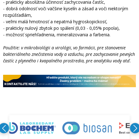
- prakticky absolútna účinnosť zachycovania častíc,
- dobrá odolnosť voči väčšine kyselín a zásad a voči niektorým
rozpúšťadlám,
- veľmi malá hmotnosť a nepatrná hygroskopickosť,
- prakticky nulový zbytok po spálení (0,03 - 0,05% popola),
- možnosť spriehľadnenia, mineralizovania a farbenia.
Použitie: v mikrobiológii a virológii, vo farmácii, pre stanovenie
bakteriálneho znečistenia vody a vzduchu, pre zachycovanie pevných
častíc z plynného i kvapalného prostredia, pre analytiku vody atď.