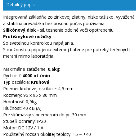
Detailný popis
Integrovaná základňa zo zinkovej zliatiny, nízke ťažisko, vyvážená
a stabilná prevádzka bez posunu počas používania.
Silikónový disk
- sil. tesnenie odolné voči opotrebeniu.
Protišmykové nožičky
.
So svetelnou kontrolkou napájania.
S možnosťou pripojenia externej batérie pre potreby terénnych
meraní mimo laboratória.
Maximálne zaťaženie:
0,6kg
Rýchlosť:
4000 ot./min
Typ oscilácie:
Kruhová
Priemer kruhovej oscilácie: 4,5 mm
Rozmery: 95 x 95 x 80 mm
Hmotnosť: 0,9kg
Hlučnosť: 40 dB (A)
Pre skúmavky s priemerom do pr. 30 mm
Stupeň ochrany: IP20
Motor: DC 12V / 1 A
Použiteľný rozsah okolitej teploty: +5 ~ +40