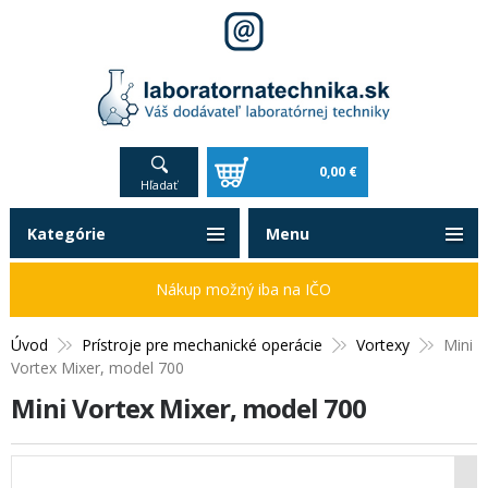
0,00 €
Hľadať
Kategórie
Menu
Nákup možný iba na IČO
Úvod
Prístroje pre mechanické operácie
Vortexy
Mini
Vortex Mixer, model 700
Mini Vortex Mixer, model 700