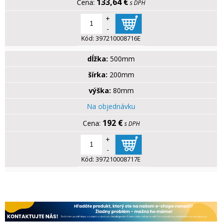
133,64 €
s DPH
+
-
Kód:
397210008716E
dĺžka:
500mm
šírka:
200mm
výška:
80mm
Na objednávku
192 €
s DPH
+
-
Kód:
397210008717E