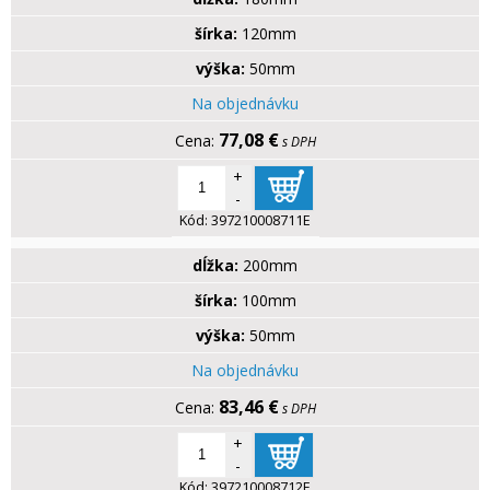
šírka:
120mm
výška:
50mm
Na objednávku
77,08 €
s DPH
+
-
Kód:
397210008711E
dĺžka:
200mm
šírka:
100mm
výška:
50mm
Na objednávku
83,46 €
s DPH
+
-
Kód:
397210008712E