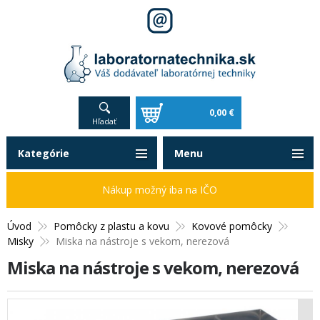
0,00 €
Hľadať
Kategórie
Menu
Nákup možný iba na IČO
Úvod
Pomôcky z plastu a kovu
Kovové pomôcky
Misky
Miska na nástroje s vekom, nerezová
Miska na nástroje s vekom, nerezová