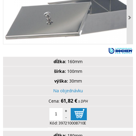
dĺžka:
160mm
šírka:
100mm
výška:
30mm
Na objednávku
61,82 €
s DPH
+
-
Kód:
397210008710E
dĺžka:
180mm