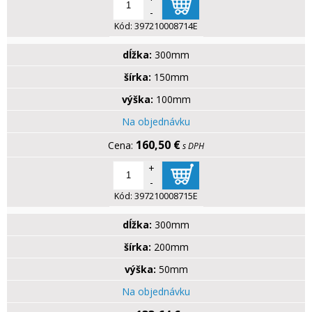
-
Kód:
397210008714E
dĺžka:
300mm
šírka:
150mm
výška:
100mm
Na objednávku
160,50 €
s DPH
+
-
Kód:
397210008715E
dĺžka:
300mm
šírka:
200mm
výška:
50mm
Na objednávku