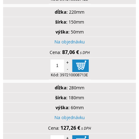
dĺžka:
220mm
šírka:
150mm
výška:
50mm
Na objednávku
87,06 €
s DPH
+
-
Kód:
397210008713E
dĺžka:
280mm
šírka:
180mm
výška:
60mm
Na objednávku
127,26 €
s DPH
+