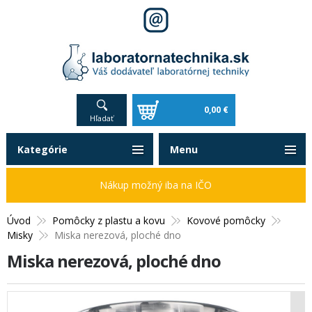
0,00 €
Hľadať
Kategórie
Menu
Nákup možný iba na IČO
Úvod
Pomôcky z plastu a kovu
Kovové pomôcky
Misky
Miska nerezová, ploché dno
Miska nerezová, ploché dno