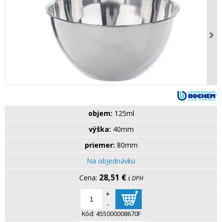
objem:
125ml
výška:
40mm
priemer:
80mm
Na objednávku
28,51 €
s DPH
+
-
Kód:
455000008670F