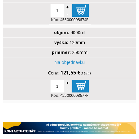
+
-
Kód:
455000008674F
objem:
4000ml
výška:
120mm
priemer:
250mm
Na objednávku
121,55 €
s DPH
+
-
Kód:
455000008677F