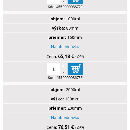
-
Kód:
455000008672F
objem:
1000ml
výška:
80mm
priemer:
160mm
Na objednávku
65,18 €
s DPH
+
-
Kód:
455000008673F
objem:
2000ml
výška:
100mm
priemer:
200mm
Na objednávku
76,51 €
s DPH