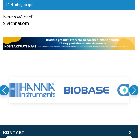
Detailný popis
Nerezová oceľ
S vrchnákom
KONTAKT