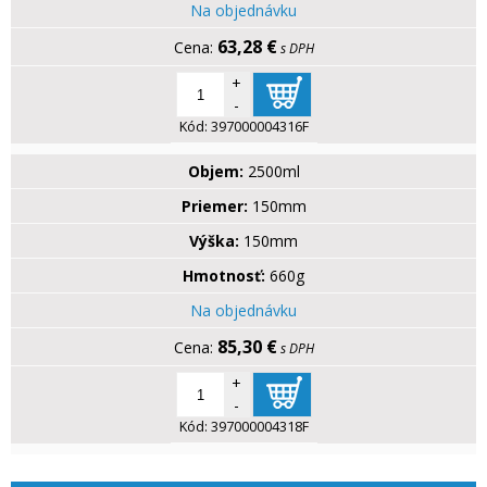
Na objednávku
63,28 €
s DPH
+
-
Kód:
397000004316F
Objem:
2500ml
Priemer:
150mm
Výška:
150mm
Hmotnosť:
660g
Na objednávku
85,30 €
s DPH
+
-
Kód:
397000004318F