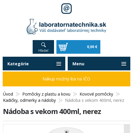
0,00 €
Hľadať
Kategórie
Menu
Nákup možný iba na IČO
Úvod
Pomôcky z plastu a kovu
Kovové pomôcky
Kadičky, odmerky a nádoby
Nádoba s vekom 400ml, nerez
Nádoba s vekom 400ml, nerez