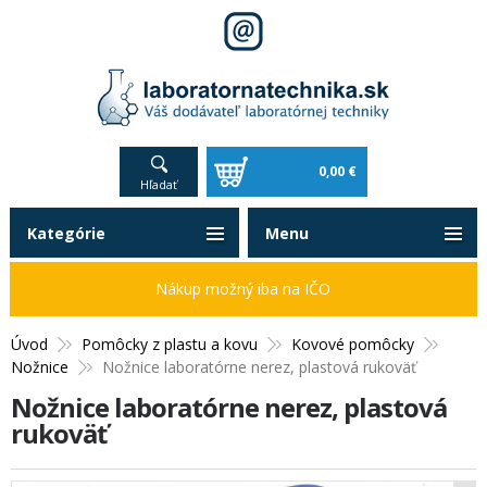
0,00 €
Hľadať
Kategórie
Menu
Nákup možný iba na IČO
Úvod
Pomôcky z plastu a kovu
Kovové pomôcky
Nožnice
Nožnice laboratórne nerez, plastová rukoväť
Nožnice laboratórne nerez, plastová
rukoväť