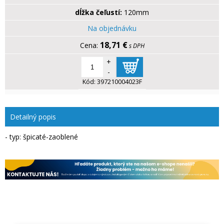
dĺžka čeľustí:
120mm
Na objednávku
18,71 €
s DPH
+
-
Kód:
397210004023F
Detailný popis
- typ: špicaté-zaoblené