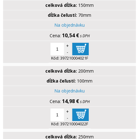
celková dĺžka:
150mm
dĺžka čeľustí:
70mm
Na objednávku
10,54 €
s DPH
+
-
Kód:
397210004021F
celková dĺžka:
200mm
dĺžka čeľustí:
100mm
Na objednávku
14,98 €
s DPH
+
-
Kód:
397210004022F
celková dĺžka:
250mm