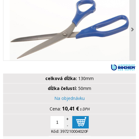
celková dĺžka:
130mm
dĺžka čeľustí:
50mm
Na objednávku
10,41 €
s DPH
+
-
Kód:
397210004020F