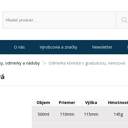
O nás
Výrobcovia a značky
Newsletter
ky, odmerky a nádoby
Odmerka kónická s graduáciou, nerezová
vá
Objem
Priemer
Výška
Hmotnos
500ml
110mm
115mm
145g