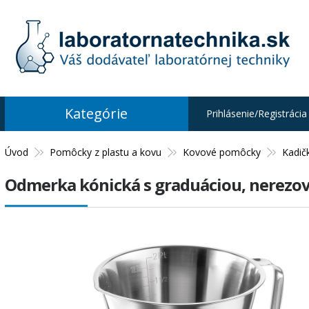
Kategórie
Prihlásenie/Registrácia
Úvod
Pomôcky z plastu a kovu
Kovové pomôcky
Kadič
Odmerka kónická s graduáciou, nerezo