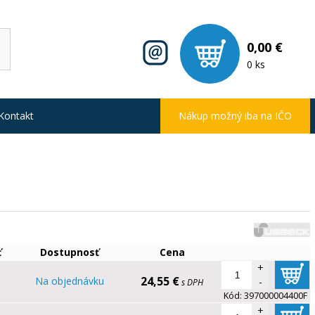
0,00 €
0 ks
Kontakt
Nákup možný iba na IČO
ť
Dostupnosť
Cena
+
24,55 €
Na objednávku
-
s DPH
Kód:
397000004400F
+