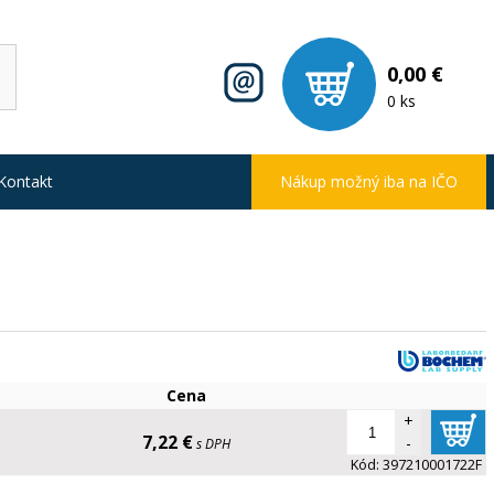
0,00 €
0 ks
Kontakt
Nákup možný iba na IČO
Cena
+
7,22 €
-
s DPH
Kód:
397210001722F