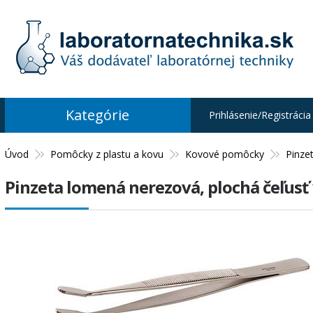
Kategórie
Prihlásenie/Registrácia
Úvod
Pomôcky z plastu a kovu
Kovové pomôcky
Pinze
Pinzeta lomená nerezová, plochá čeľus