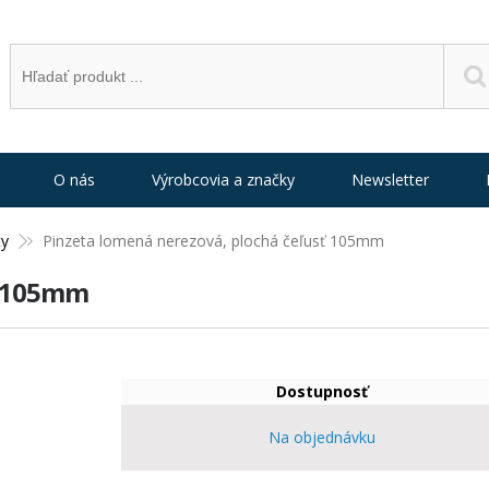
O nás
Výrobcovia a značky
Newsletter
ty
Pinzeta lomená nerezová, plochá čeľusť 105mm
ť 105mm
Dostupnosť
Na objednávku