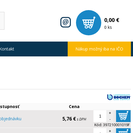
0,00 €
0 ks
Kontakt
Nákup možný iba na IČO
stupnosť
Cena
+
5,76 €
objednávku
-
s DPH
Kód:
397210001019F
+