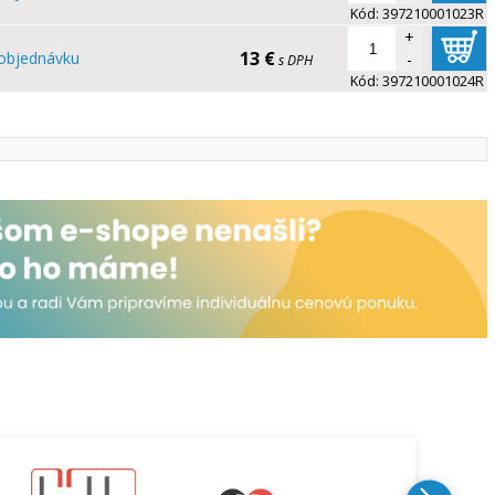
Kód:
397210001023R
+
13 €
objednávku
-
s DPH
Kód:
397210001024R