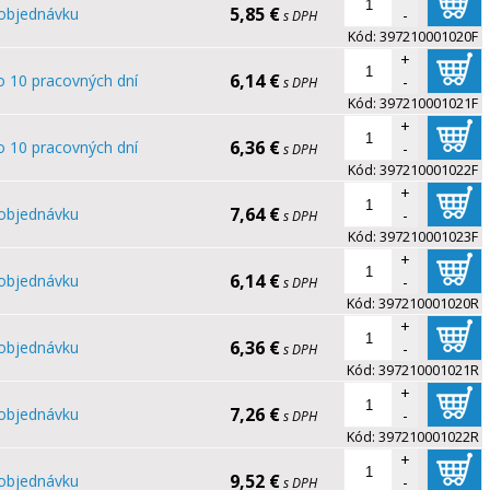
5,85 €
objednávku
-
s DPH
Kód:
397210001020F
+
6,14 €
o 10 pracovných dní
-
s DPH
Kód:
397210001021F
+
6,36 €
o 10 pracovných dní
-
s DPH
Kód:
397210001022F
+
7,64 €
objednávku
-
s DPH
Kód:
397210001023F
+
6,14 €
objednávku
-
s DPH
Kód:
397210001020R
+
6,36 €
objednávku
-
s DPH
Kód:
397210001021R
+
7,26 €
objednávku
-
s DPH
Kód:
397210001022R
+
9,52 €
objednávku
-
s DPH