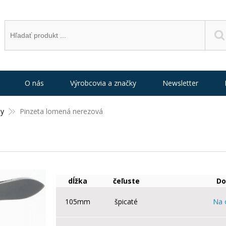
O nás
Výrobcovia a značky
Newsletter
ty
Pinzeta lomená nerezová
dĺžka
čeľuste
Do
105mm
špicaté
Na 