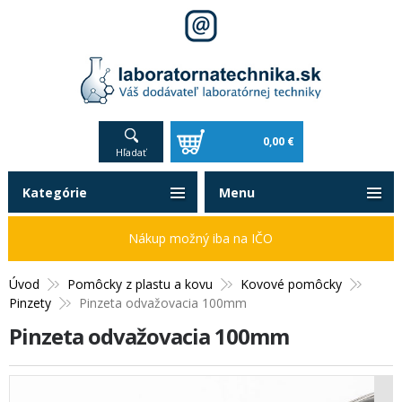
0,00 €
Hľadať
Kategórie
Menu
Nákup možný iba na IČO
Úvod
Pomôcky z plastu a kovu
Kovové pomôcky
Pinzety
Pinzeta odvažovacia 100mm
Pinzeta odvažovacia 100mm