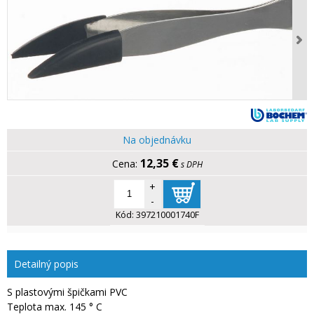
Na objednávku
12,35 €
s DPH
+
-
Kód:
397210001740F
Detailný popis
S plastovými špičkami PVC
Teplota max. 145 ° C