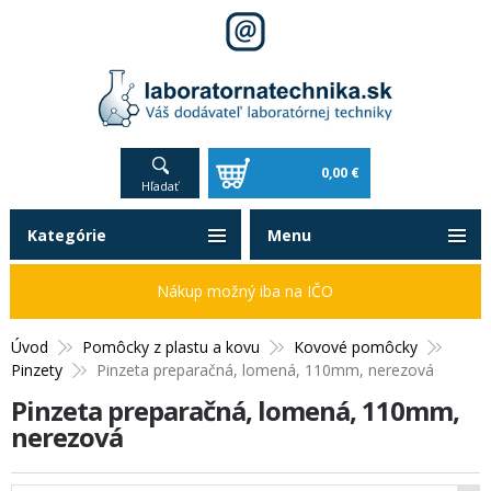
0,00 €
Hľadať
Kategórie
Menu
Nákup možný iba na IČO
Úvod
Pomôcky z plastu a kovu
Kovové pomôcky
Pinzety
Pinzeta preparačná, lomená, 110mm, nerezová
Pinzeta preparačná, lomená, 110mm,
nerezová