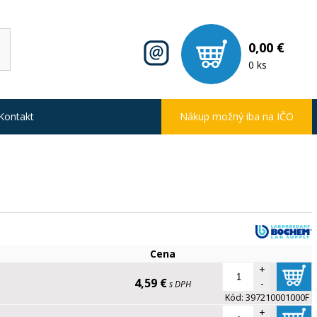
0,00 €
0 ks
Kontakt
Nákup možný iba na IČO
Cena
+
4,59 €
-
s DPH
Kód:
397210001000F
+