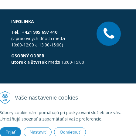
INFOLINKA
Tel.:
+421 905 697 410
(v pracovných dňoch medzi
10:00-12:00 a 13:00-15:00)
OSOBNÝ ODBER
utorok
a
štvrtok
medzi 13:00-15:00
Vaše nastavenie cookies
Súbory cookie nám pomáhajú pri poskytovaní služieb pre vás.
Umožňujú spoznať a zapamätať si vaše preferencie.
Nastaviť
Prijať
Odmietnuť