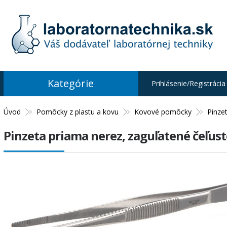
Kategórie
Prihlásenie/Registrácia
Úvod
Pomôcky z plastu a kovu
Kovové pomôcky
Pinze
Pinzeta priama nerez, zaguľatené čeľust