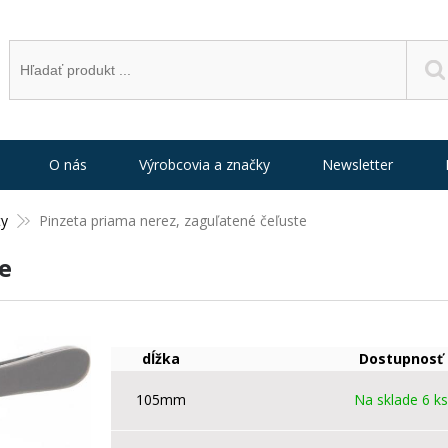
O nás
Výrobcovia a značky
Newsletter
ty
Pinzeta priama nerez, zaguľatené čeľuste
e
dĺžka
Dostupnosť
105mm
Na sklade 6 ks