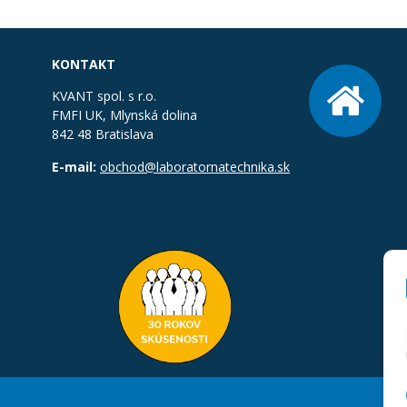
KONTAKT
KVANT spol. s r.o.
FMFI UK, Mlynská dolina
842 48 Bratislava
E-mail:
obchod@laboratornatechnika.sk