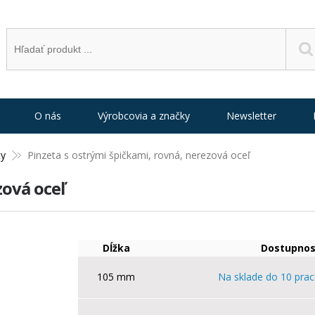
O nás
Výrobcovia a značky
Newsletter
ty
Pinzeta s ostrými špičkami, rovná, nerezová oceľ
zová oceľ
Dĺžka
Dostupnos
105 mm
Na sklade do 10 prac