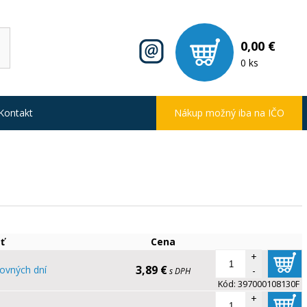
0,00 €
0 ks
Kontakt
Nákup možný iba na IČO
ť
Cena
+
3,89 €
ovných dní
-
s DPH
Kód:
397000108130F
+