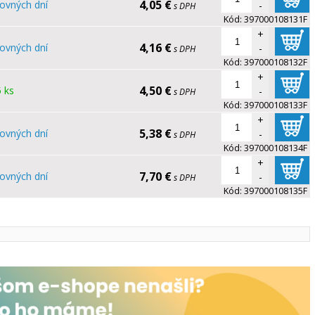
4,05 €
ovných dní
-
s DPH
Kód:
397000108131F
+
4,16 €
ovných dní
-
s DPH
Kód:
397000108132F
+
4,50 €
 ks
-
s DPH
Kód:
397000108133F
+
5,38 €
ovných dní
-
s DPH
Kód:
397000108134F
+
7,70 €
ovných dní
-
s DPH
Kód:
397000108135F