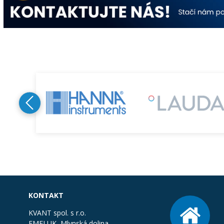
KONTAKT
KVANT spol. s r.o.
FMFI UK, Mlynská dolina