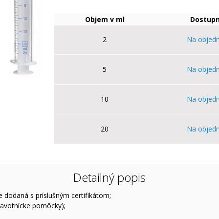
Objem v ml
Dostupn
2
Na objed
5
Na objed
10
Na objed
20
Na objed
Detailný popis
e dodaná s príslušným certifikátom;
ravotnícke pomôcky);