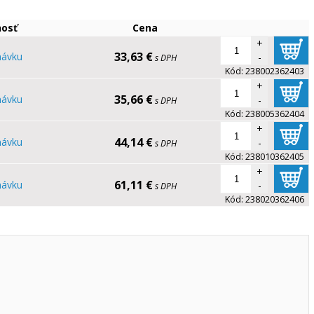
osť
Cena
+
33,63 €
návku
-
s DPH
Kód:
238002362403
+
35,66 €
návku
-
s DPH
Kód:
238005362404
+
44,14 €
návku
-
s DPH
Kód:
238010362405
+
61,11 €
návku
-
s DPH
Kód:
238020362406