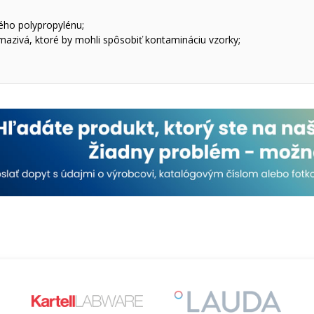
ého polypropylénu;
azivá, ktoré by mohli spôsobiť kontamináciu vzorky;