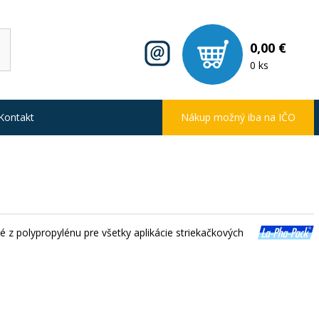
0,00 €
0 ks
Kontakt
Nákup možný iba na IČO
né z polypropylénu pre všetky aplikácie striekačkových